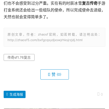
们也不会感受到过分严重。实在有的时辰冰雪
复古传奇
手游
打金系统还会给出一些组队的使命，所以完成使命去进级，
天然也就会变得简单多了。
原创文章，作者：zhaosf官网，如若转载，请注明出处：
http://zhaosf5.com/bxfgcqsydjxswjrhksjrzjdj.html
传奇sf1.76复古
赞
(0)
生成海报
0