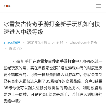
冰雪复古传奇手游打金新手玩机如何快
速进入中级等级
zhaosf官网
•
2021年5月18日 pm9:14
•
zhaosfcom手游版
•
阅读 727
	小白新手们在
冰雪
复古
传奇
手游
打金
中几多都吃过一
些老玩家的亏，实在年夜家也都知道在游戏中有的时辰是需
要不竭成长的，可是一样都是刚进入到游戏中，你就会看到
已有良多人很快进入到了35级如许的高级品级。究竟结果
35级你便可以起头进修分歧类型的高级技术，利用设备也
要更上一层楼，可是究竟结果是新手，若何进入到如许的
品级中呢？