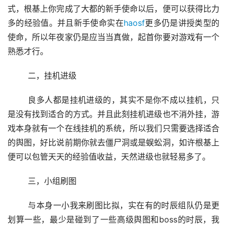
式，根基上你完成了大都的新手使命以后，便可以获得比力
多的经验值。并且新手使命实在
haosf
更多仍是讲授类型的
使命，所以年夜家仍是应当当真做，起首你要对游戏有一个
熟悉才行。
	二，挂机进级
	良多人都是挂机进级的，其实不是你不成以挂机，只
是没有找到适合的方式。并且此刻挂机进级也不消外挂，游
戏本身就有一个在线挂机的系统，所以我们只需要选择适合
的舆图，好比说前期你就去僵尸洞或是蜈蚣洞，如许根基上
便可以包管天天的经验值收益，天然进级也就轻易多了。
	三，小组刷图
	与本身一小我来刷图比拟，实在有的时辰组队仍是更
划算一些，最少是碰到了一些高级舆图和boss的时辰，我