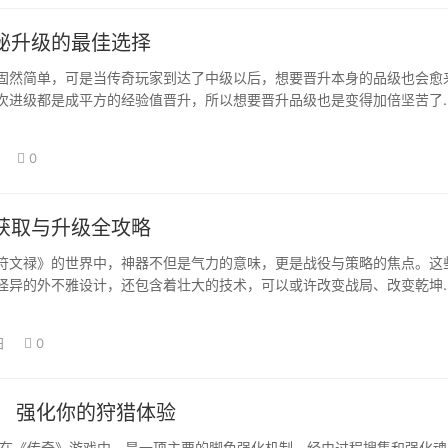
秘升级的最佳选择
简单，可是当传奇玩家到达了中级以后，想要晋升本身的品级也会愈
次进级都是成平方的经验值晋升，所以想要晋升品级也是变得加倍坚苦了
的一个舆…
0
获取与升级全攻略
禄》的世界中，神器不但是气力的意味，更是战役与策略的焦点。这
怪异的外不雅设计，还包含着壮大的技术，可以或许改变战局、改变乾坤
索《伯牙符文…
日
0
： 强化你的狩猎体验
《传奇》游戏中，是一项主要的脚色强化机制，经由过程搜集和强化魂