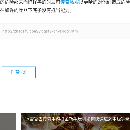
的危险那末面临怪兽的时辰可
传奇私服
以更哈的对他们造成危险
在如许的兵器下底子没有抵当能力。
haosf5.com/ylcqsfyxchyshddl.html
赞
(0)
冰雪复古传奇手游打金新手玩机如何快速进入中级等级