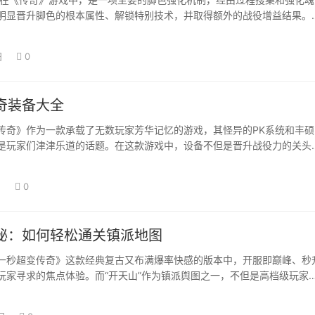
明显晋升脚色的根本属性、解锁特别技术，并取得额外的战役增益结果。
魂骨系统的各…
日
0
奇装备大全
》作为一款承载了无数玩家芳华记忆的游戏，其怪异的PK系统和丰硕
是玩家们津津乐道的话题。在这款游戏中，设备不但是晋升战役力的关头
个性和实力…
日
0
秘：如何轻松通关镇派地图
超变传奇》这款经典复古又布满爆率快感的版本中，开服即巅峰、秒
玩家寻求的焦点体验。而“开天山”作为镇派舆图之一，不但是高档级玩家