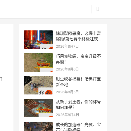
惊现裂隙恶魔，必爆丰富
奖励!第七赛季终极狂欢来
袭
2026年8月7日
巧用宠物袋，宝宝升级不
再慢！
2026年8月6日
打
钳虫峡谷揭幕！暗黑打宝
新圣地
2026年8月5日
从新手到王者，你的称号
如何加冕？
2026年8月4日
成长的加速器：光翼、宝
石与进阶福袋