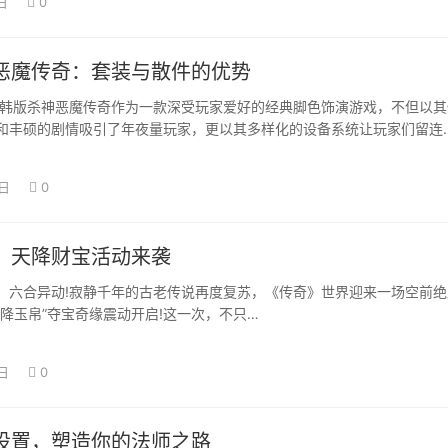
日
0
恶魔传奇：套装与散件的优势
杀神恶魔传奇作为一款深受玩家爱好的经典脚色饰演游戏，不但以其
和丰硕的剧情吸引了年夜量玩家，更以其多样化的设备系统让玩家们留连
，设备不但…
8日
0
：天降财宝活动来袭
合异动!寂静千年的古老传说再度复苏，《传奇》世界迎来一场空前绝
天降玉帛”夺宝奇缘震动开启!这一次，不只…
日
0
设置，塑造你的法师之路