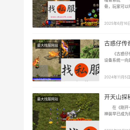
骨，玩家可以
文将具体先容
2025年6月16
古惑仔传
最大找服网站
《古惑仔传奇
设备系统一向
更是玩家展现
2024年11月5
开天山探
最大找服网站
在《刚开一秒
神装早已成为