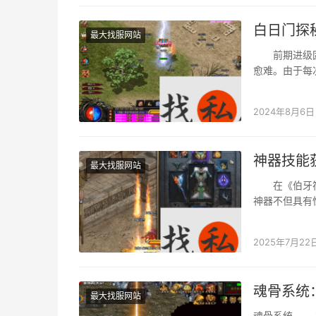
白日门探
最大找服网站
前期进级固然
愈难。由于每
白天门如许
2024年8月6日
神器技能
最大找服网站
在《伯牙符文
神器不但具有
本文将深切摸
2025年7月22
魂骨系统
最大找服网站
魂骨系统 在