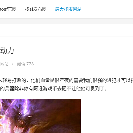
aosf官网
找sf发布网
最大找服网站
动力
服网站
•
阅读 773
末轻易打败的，他们血量是很年夜的需要我们很强的进犯才可以
的兵器除非你有阿谁游戏币去砸不让他他可贵到了。