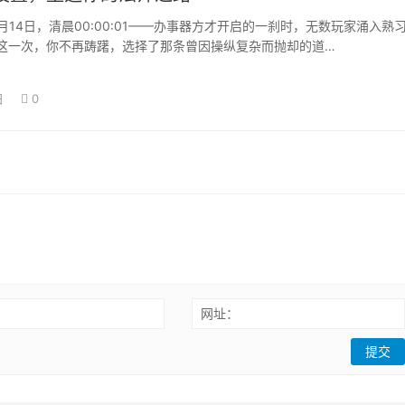
14日，清晨00:00:01——办事器方才开启的一刹时，无数玩家涌入熟
这一次，你不再踌躇，选择了那条曾因操纵复杂而抛却的道…
日
0
：
网址：