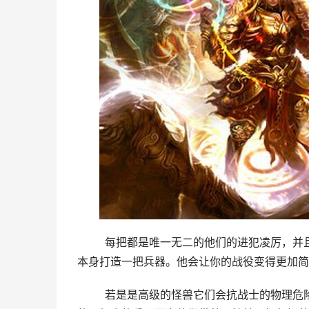
	每把都是唯一无二的他们的进犯凌厉，并且造型不错。能阐扬的威力也是很壮大的。所以若是可以的话先给
本身打造一把兵器。他会让你的战役变得更加简
	若是是高级的怪兽它们会抗战士的物理危险和法师的神通抗性。不外有了如许的兵器这些都不会存在题目