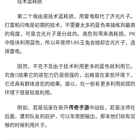
	技术蓝耗损
	第二个缘由是技术蓝耗损，用雷电取代了济光片子。
打雷和闪电是初期的技术，不需要太多的蓝色来操练到最高
的程度，可是吉光片子是分歧的。高危险带来高耗损。PK
中隐讳利用蓝色，所以年夜师1.95玉兔会抛却吉光片子，选
择雷电。
	固然，不克不及由于技术利用更多的蓝色就利用它。
究竟结果它的进犯力仍是很强的，出格是在某些环境下，
它还具有群体进犯的结果。是以，在一些有更多利用前提的
环境下很是轻易利用。
	例如，若是玩家在新开
传奇手游
中战役，若是法师在
后面，遭到队友的庇护，可以年夜胆输出，那末他们就有足
够的时候利用片子。