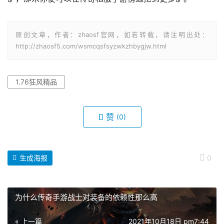
原创文章，作者：zhaosf官网，如若转载，请注明出处：
http://zhaosf5.com/wsmcqsfsyzwkzhbygjw.html
1.76狂风精品
赞
(0)
生成海报
0
为什么传奇手游战士对装备的依赖性那么高
« 上一篇
2021年10月18日 pm7:44