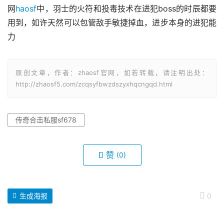
网
haosf
中，羽士的火符和投毒技术在进犯boss的时辰都要
用到，如许天然可以包管敌手敏捷掉血，进步本身的进犯能
力
原创文章，作者：zhaosf官网，如若转载，请注明出处：
http://zhaosf5.com/zcqsyfbwzdszyxhqcngqd.html
传奇合击私服sf678
赞
(0)
生成海报
0