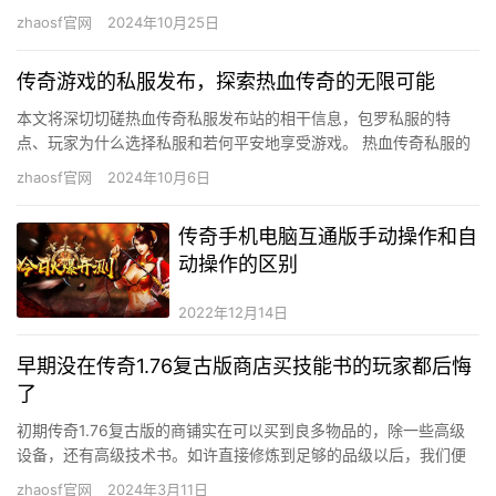
《传奇》的衍出产物，自降生以来就以其怪异的魅力吸引了年夜量
zhaosf官网
2024年10月25日
玩…
传奇游戏的私服发布，探索热血传奇的无限可能
本文将深切切磋热血传奇私服发布站的相干信息，包罗私服的特
点、玩家为什么选择私服和若何平安地享受游戏。 热血传奇私服的
吸引力 热血传奇作为一款经典的收集游戏，具有复杂的玩家根本和
zhaosf官网
2024年10月6日
深远…
传奇手机电脑互通版手动操作和自
动操作的区别
2022年12月14日
早期没在传奇1.76复古版商店买技能书的玩家都后悔
了
初期传奇1.76复古版的商铺实在可以买到良多物品的，除一些高级
设备，还有高级技术书。如许直接修炼到足够的品级以后，我们便
可以起头利用技术书了，如许学会技术也一样很是简单。可是年夜
zhaosf官网
2024年3月11日