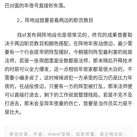
巴对面的年夜号直接秒失落。
	2，阵地战首要是看两边的职员数目
	找sf发布网阵地战也是很常见的，终究的成果首要取
决于两边职员数目和脚色搭配，在阵地年夜战傍边，最少需
要有一个行会提早把阵型摆好，今朝摆列阵型最利害的就是
法师，若是一张舆图里面全数都是法师，那末随后开释技术
的时辰可以全力爆发，这一点相信年夜家都是很大白的，不
需要小编多说了，这时候候进犯一方承受的压力仍是比力年
夜的，在战役傍边，只要有一方的阵型被打乱，那末法师便
可以直接打进去，剩下的工作就是整理残局。若是不克不及
打进去，那末会呈现年夜量的伤亡，首要是当作员实力是不
是壮大。
原创文章，作者：zhaosf官网，如若转载，请注明出处：