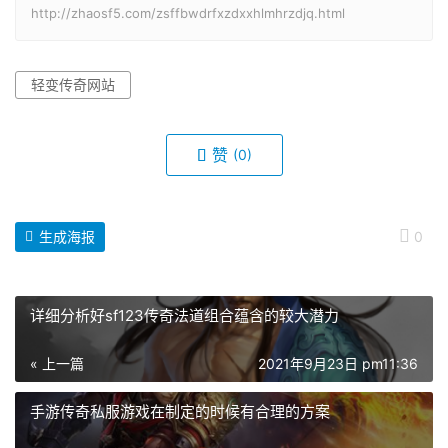
http://zhaosf5.com/zsffbwdrfxzdxxhlmhrzdjq.html
轻变传奇网站
赞
(0)
生成海报
0
详细分析好sf123传奇法道组合蕴含的较大潜力
« 上一篇
2021年9月23日 pm11:36
手游传奇私服游戏在制定的时候有合理的方案