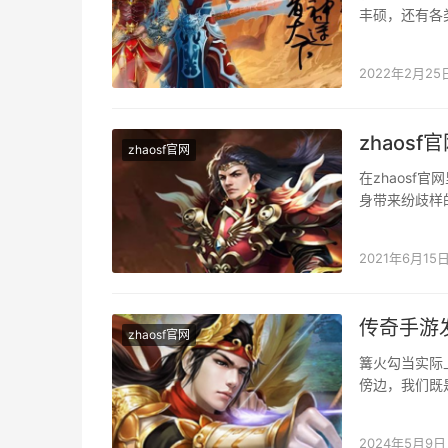
丰硕，还有各
夜佬，就算是
2022年2月25
zhaos
zhaosf官网
在zhaos
身带来纷歧样
分歧的弄法。 
2021年6月15
传奇手游
zhaosf官网
篝火勾当实际
傍边，我们既
成，良多玩家
2024年5月9日