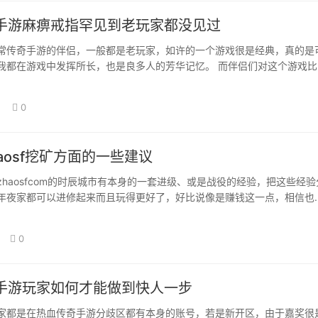
手游麻痹戒指罕见到老玩家都没见过
常传奇手游的伴侣，一般都是老玩家，如许的一个游戏很是经典，真的是
我都在游戏中发挥所长，也是良多人的芳华记忆。 而伴侣们对这个游戏比
点，就是有…
0
aosf挖矿方面的一些建议
haosfcom的时辰城市有本身的一套进级、或是战役的经验，把这些经验
年夜家都可以进修起来而且玩得更好了，好比说像是赚钱这一点，相信也
知道…
0
手游玩家如何才能做到快人一步
家都是在热血传奇手游分歧区都有本身的账号，若是新开区，由于嘉奖很