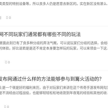
类类型的特别设备等，所以良多人仍是愿意去新区的。实在新区没有甚么
年夜家氪金，…
日
0
f官网不同玩家们通常都有哪些不同的玩法
f官网里面此刻已有了良多种分歧的弄法气概，可以说玩家们分歧的选择，会给
的体验，好比说若是是还不肯定本身要怎样玩的玩家，可以来领会一下这
1、…
日
0
发布网通过什么样的方法能够参与到篝火活动的？
上是一个很是好的福利来历，由于对玩家们来讲在这个传奇手游发布网勾
是不消经由过程战役，也能够轻轻松松地收割到年夜笔的经验和其他的收
都暗示本身想要…
0