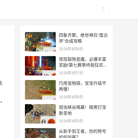
四象齐聚，绝世神兵“盘古
斧”合成攻略
2026年8月8日
惊现裂隙恶魔，必爆丰富
奖励!第七赛季终极狂欢来
袭
2026年8月7日
杀
巧用宠物袋，宝宝升级不
再慢！
2026年8月6日
，
钳虫峡谷揭幕！暗黑打宝
新圣地
2026年8月5日
从新手到王者，你的称号
如何加冕？