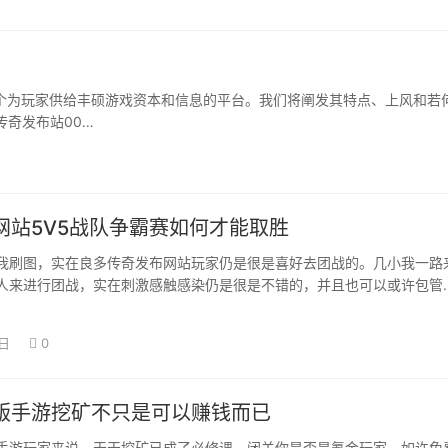
一个为玩家供给丰硕游戏资本和信息的平台。我们将阐发其特点、上风和若
传奇发布站00…
网站5V5战队争霸赛如何才能取胜
我刷图，实在良多传奇发布网站玩家仍是很是喜好去团战的。几小我一路
人来进行团战，实在刺激感触感染仍是很是不错的，并且也可以或许包管
结果。可是若…
0日
0
版手游挖矿不只是可以赚钱而已
手游玩家来说，天天挖矿已成了必修课，闭关你是否是氪金玩家，如许免