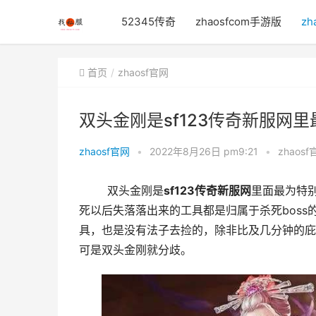
52345传奇
zhaosfcom手游版
zh
首页
zhaosf官网
双头金刚是sf123传奇新服网里
zhaosf官网
•
2022年8月26日 pm9:21
•
zhaosf
	双头金刚是
sf123传奇新服网
里面最为特别
死以后失落落出来的工具都是归属于杀死bos
具，也是没有法子去捡的，除非比及几分钟的庇
可是双头金刚就分歧。