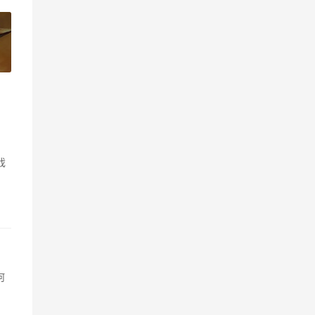
»
戏
何