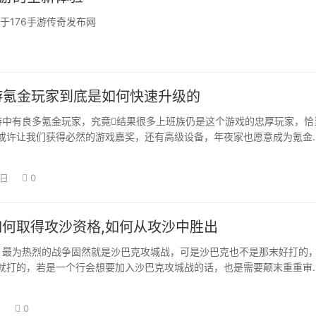
于176手游传奇发布网
手游氪金玩家到底是如何快速升级的
f手游中有良多氪金玩家，究竟结果很多上班族仍是这个游戏的忠厚玩家，恰
或许让我们获得必然的游戏嘉奖，还有高级设备，年夜家也愿意成为氪金
一样都…
2日
0
中如何取得攻沙资格,如何从攻沙中胜出
傍边，最为热烈的战争固然就是沙巴克攻城战，可是沙巴克也不是那末好打的
就打的，若是一个行会想要加入沙巴克攻城战的话，也是需要颠末重重审
沙资历：…
日
0