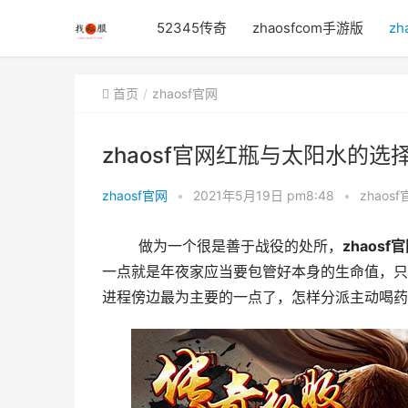
52345传奇
zhaosfcom手游版
zh
首页
zhaosf官网
zhaosf官网红瓶与太阳水的
zhaosf官网
•
2021年5月19日 pm8:48
•
zhaos
	做为一个很是善于战役的处所，
zhaosf
一点就是年夜家应当要包管好本身的生命值，只
进程傍边最为主要的一点了，怎样分派主动喝药