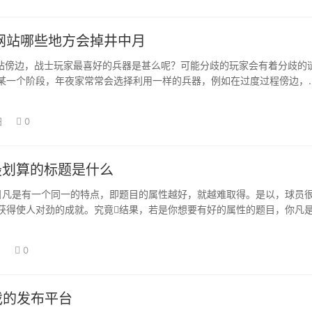
奇网站哪些地方会掉井中月
网站傍边，战士玩家最喜好的兵器是甚么呢？可能分歧的玩家会有着分歧的
某一个阶段，年夜家常常会选择利用一样的兵器，例如在过度过程傍边，
的一把兵器…
日
0
中最划算的标题是什么
的题目凡是有一个同一的特点，即题目的属性越好，就越难取得。是以，球员
获得使人对劲的成就。究竟结果，若是你想要有好的属性的题目，你凡
可是若是…
日
0
戏的发布平台