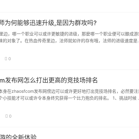
f法师为何能够迅速升级,是因为群攻吗?
f游戏里边，哪一个职业可以或许更敏捷的进级，那麼哪一个职业便可以酿成游
睐的对象了。在热血传奇里边，法师就如许的存有哦，法师的进级速度是
师为什…
0
fcom发布网怎么打出更高的竞技场排名
身在zhaosfcom发布网傍边可以或许更好地打出竞技场排名，必然要注
个小技能才可以或许令本身终究获得一个比力抱负的排名。 1、挑战时候 
…
0
手游的全新体验