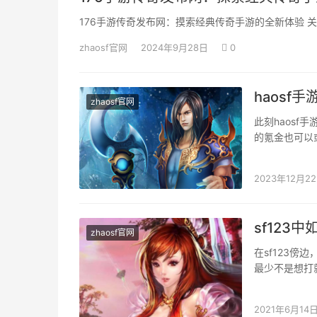
176手游传奇发布网：摸索经典传奇手游的全新体验 关
zhaosf官网
2024年9月28日
0
haosf
zhaosf官网
此刻haos
的氪金也可以
家。并且即使
2023年12月2
sf123
zhaosf官网
在sf123
最少不是想打
的。 获得攻
2021年6月14