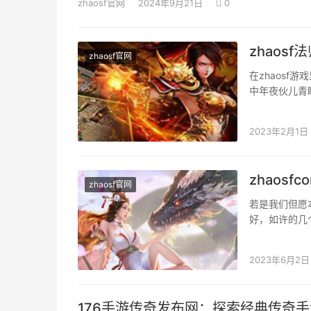
zhaosf官网
2024年9月21日
0
zhaos
zhaosf官网
在zhaos
中年夜伙儿青
快的。那麼法
2023年2月1日
zhaos
zhaosf官网
若是我们但愿本
好，如许的几
技场的排名是
2023年6月2日
176手游传奇发布网：探索经典传奇