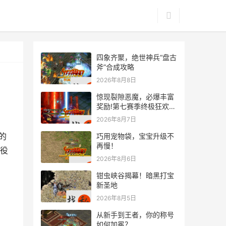
四象齐聚，绝世神兵“盘古
斧”合成攻略
2026年8月8日
惊现裂隙恶魔，必爆丰富
奖励!第七赛季终极狂欢来
袭
2026年8月7日
的
巧用宠物袋，宝宝升级不
再慢！
役
2026年8月6日
钳虫峡谷揭幕！暗黑打宝
新圣地
2026年8月5日
从新手到王者，你的称号
如何加冕？