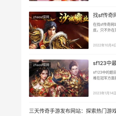
找sf传
zhaosf官网
在找sf传奇
底，只不外在
家们常常利用
2022年10月4
sf123
zhaosf官网
sf123中
难在冠军方面
很难激活它，
2023年1月14
三天传奇手游发布网站：探索热门游