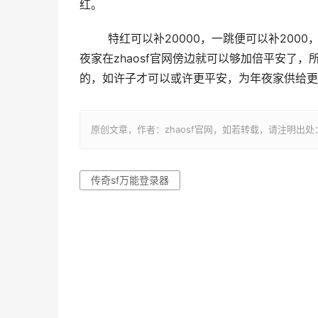
红。
	特红可以补20000，一跳便可以补2000，相对来讲便可以用更少的时候把所有的血量补齐，也就代表着年
夜家在zhaosf官网傍边就可以够加倍平安了
的，如许子才可以或许更平安，为年夜家供给更
原创文章，作者：zhaosf官网，如若转载，请注明出处：http://zh
传奇sf万能登录器