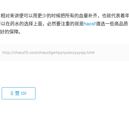
，所以在药水的选择上面，必然要注重的就是
haosf
遴选一些高品质
好的保障。
aosf5.com/zhaosfgwhpytysdxzyyyxjq.html
赞
(0)