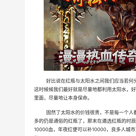
	好比说在红瓶与太阳水之间我们应当若何分派，就是一个很主要的方面，若是是去打团战、或是攻沙，那末
这时候候我们最好就是尽量地都利用太阳水，好
里面，尽量地让本身保命。
	固然了太阳水的价钱很贵，不是每一个人都舍得买、舍得用，年夜家日常平凡在热血传奇sf里面应当用得更
多的仍是通俗的红瓶了，那末在遴选红瓶的时辰
10000血，年夜红便可以补10000，良多