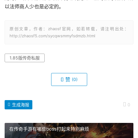
以法师商人少也是必定的。
原创文章，作者：zhaosf官网，如若转载，请注明出处：
http://zhaosf5.com/sycqwsmmyfsdmzb.html
1.85版传奇私服
赞
(0)
生成海报
0
在传奇手游有哪些boss打起来特别麻烦