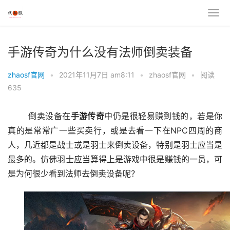
手游传奇为什么没有法师倒卖装备
zhaosf官网
•
2021年11月7日 am8:11
•
zhaosf官网
•
阅读
635
	倒卖设备在
手游传奇
中仍是很轻易赚到钱的，若是你
真的是常常广一些买卖行，或是去看一下在NPC四周的商
人，几近都是战士或是羽士来倒卖设备，特别是羽士应当是
最多的。仿佛羽士应当算得上是游戏中很是赚钱的一员，可
是为何很少看到法师去倒卖设备呢？