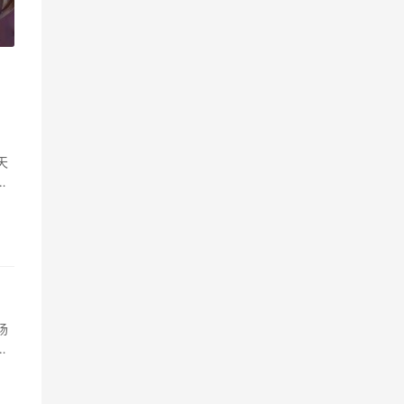
»
天
此
场
环