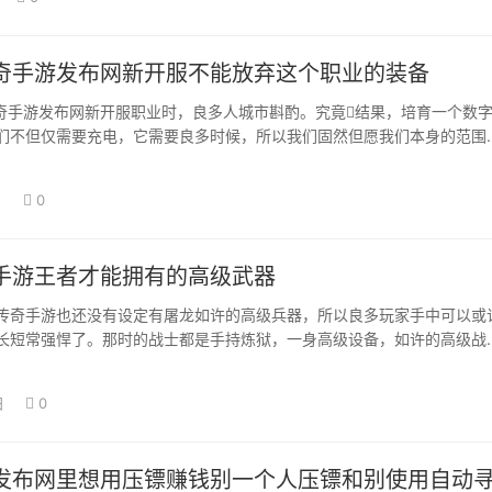
奇手游发布网新开服不能放弃这个职业的装备
选择传奇手游发布网新开服职业时，良多人城市斟酌。究竟结果，培育一个数
们不但仅需要充电，它需要良多时候，所以我们固然但愿我们本身的范围
但良…
日
0
手游王者才能拥有的高级武器
传奇手游也还没有设定有屠龙如许的高级兵器，所以良多玩家手中可以或
长短常强悍了。那时的战士都是手持炼狱，一身高级设备，如许的高级战
了都惧怕，由…
日
0
发布网里想用压镖赚钱别一个人压镖和别使用自动