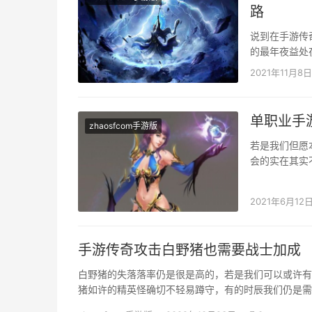
路
说到在手游传
的最年夜益处在
方式来赚钱。
2021年11月8日
单职业手
zhaosfcom手游版
若是我们但愿
会的实在其实
需要经由过程
2021年6月12
手游传奇攻击白野猪也需要战士加成
白野猪的失落落率仍是很是高的，若是我们可以或许有
猪如许的精英怪确切不轻易蹲守，有的时辰我们仍是需