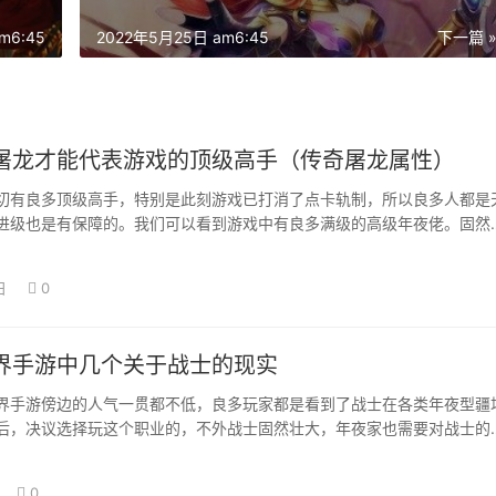
m6:45
2022年5月25日 am6:45
下一篇 
屠龙才能代表游戏的顶级高手（传奇屠龙属性）
切有良多顶级高手，特别是此刻游戏已打消了点卡轨制，所以良多人都是
进级也是有保障的。我们可以看到游戏中有良多满级的高级年夜佬。固然
良多，可是只…
日
0
界手游中几个关于战士的现实
界手游傍边的人气一贯都不低，良多玩家都是看到了战士在各类年夜型疆
后，决议选择玩这个职业的，不外战士固然壮大，年夜家也需要对战士的
全的领会，才…
0