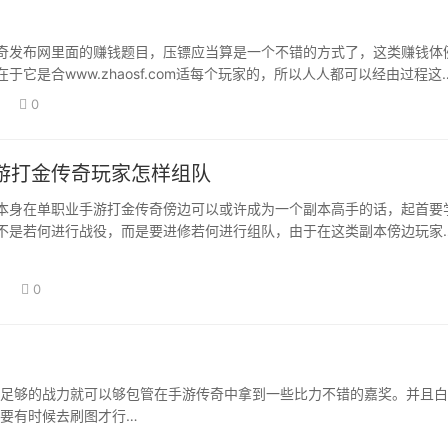
奇发布网里面的赚钱题目，压镖应当算是一个不错的方式了，这类赚钱体
于它是合www.zhaosf.com适每个玩家的，所以人人都可以经由过程这
…
0
游打金传奇玩家怎样组队
本身在单职业手游打金传奇傍边可以或许成为一个副本高手的话，起首要
不是若何进行战役，而是要进修若何进行组队，由于在这类副本傍边玩家
团队合作才可…
日
0
足够的战力就可以够包管在手游传奇中拿到一些比力不错的嘉奖。并且白
要有时候去刷图才行…