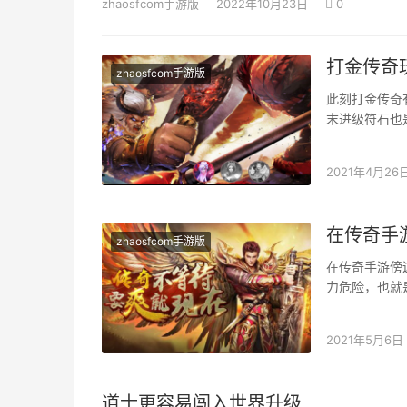
zhaosfcom手游版
2022年10月23日
0
打金传奇
zhaosfcom手游版
此刻打金传奇
末进级符石也
有必然的简单
2021年4月26
在传奇手
zhaosfcom手游版
在传奇手游傍
力危险，也就
本身可以或许
2021年5月6日
道士更容易闯入世界升级