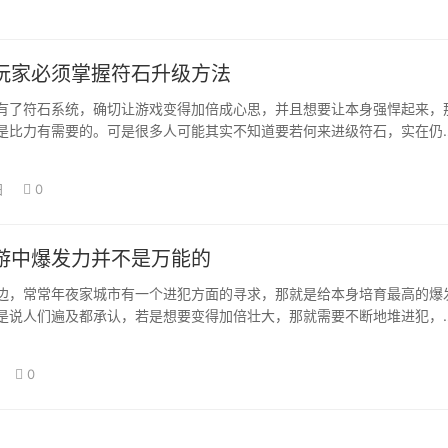
玩家必须掌握符石升级方法
有了符石系统，确切让游戏变得加倍成心思，并且想要让本身强悍起来，
是比力有需要的。可是很多人可能其实不知道要若何来进级符石，实在仍
方式，我们只…
日
0
游中爆发力并不是万能的
边，常常年夜家城市有一个进犯方面的寻求，那就是给本身培育最高的爆
是说人们遍及都承认，若是想要变得加倍壮大，那就需要不断地堆进犯，
爆发出更年夜…
0