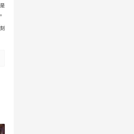
是
。
刻