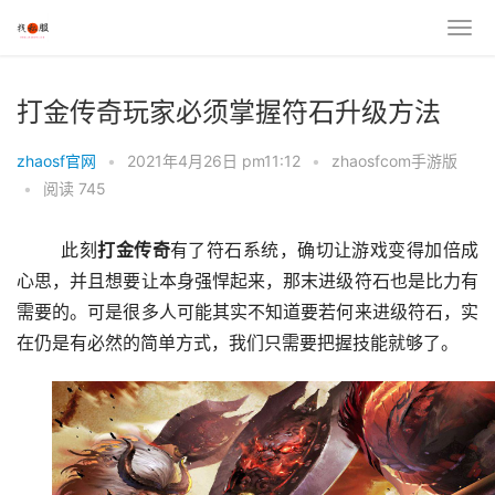
打金传奇玩家必须掌握符石升级方法
zhaosf官网
•
2021年4月26日 pm11:12
•
zhaosfcom手游版
•
阅读 745
	此刻
打金
传奇
有了符石系统，确切让游戏变得加倍成
心思，并且想要让本身强悍起来，那末进级符石也是比力有
需要的。可是很多人可能其实不知道要若何来进级符石，实
在仍是有必然的简单方式，我们只需要把握技能就够了。