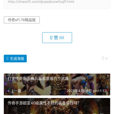
http://zhaosf5.com/djcqwjbxzwfssjff.html
传奇sf1.76精品版
赞
(0)
生成海报
0
打金传奇新三神兵器都是哪几个武器
« 上一篇
2021年4月26日 pm11:12
传奇手游超变40级属性不好的装备值钱吗？