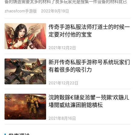
备的铸造需要太多的材料了良多玩家光是搜集一件设备的材料就已
花去了年夜量的工夫。在这个方面比力保举，玩家们可以选择的去
zhaosfcom手游版
2022年9月19日
卧龙山…
传奇手游私服法师打道士的时候一
定要对付他的宝宝
2021年12月2日
新开传奇私服手游称号系统玩家们
有着很多的吸引力
2021年12月22日
浣跨敤鎵€鏈夋湁鐢ㄧ殑鏉′欢鍦ㄦ
墦閲戜紶濂囦腑鎴樻枟
2021年8月16日