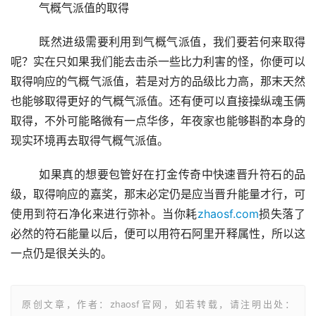
	气概气派值的取得
	既然进级需要利用到气概气派值，我们要若何来取得
呢？实在只如果我们能去击杀一些比力利害的怪，你便可以
取得响应的气概气派值，若是对方的品级比力高，那末天然
也能够取得更好的气概气派值。还有便可以直接操纵魂玉俩
取得，不外可能略微有一点华侈，年夜家也能够斟酌本身的
现实环境再去取得气概气派值。
	如果真的想要包管好在打金传奇中快速晋升符石的品
级，取得响应的嘉奖，那末必定仍是应当晋升能量才行，可
使用到符石净化来进行弥补。当你耗
zhaosf.com
损失落了
必然的符石能量以后，便可以用符石阿里开释属性，所以这
一点仍是很关头的。
原创文章，作者：zhaosf官网，如若转载，请注明出处：