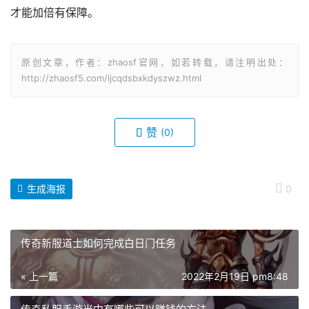
才能加倍有保障。
原创文章，作者：zhaosf官网，如若转载，请注明出处：
http://zhaosf5.com/ljcqdsbxkdyszwz.html
赞
(0)
生成海报
0
传奇新服道士如何完成白日门任务
« 上一篇
2022年2月19日 pm8:48