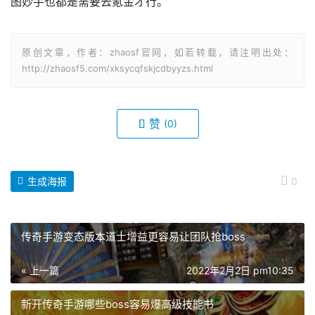
图妙手也都是需要去氪金才行。
原创文章，作者：zhaosf官网，如若转载，请注明出处：
http://zhaosf5.com/xksycqfskjcdbyyzs.html
赞
(0)
生成海报
0
传奇手游变态版本道士增益更容易让团队抢boss
« 上一篇
2022年2月2日 pm10:35
新开传奇手游哪些boss容易爆高级技能书