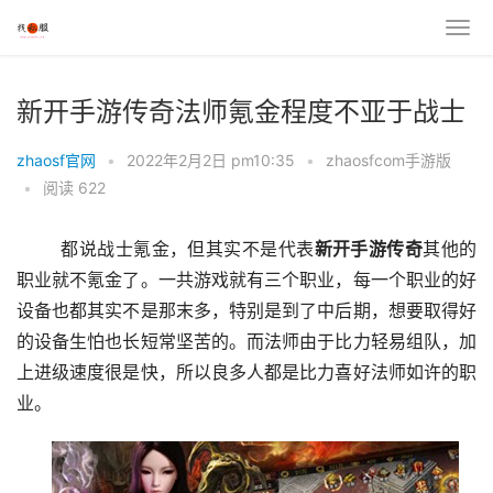
新开手游传奇法师氪金程度不亚于战士
zhaosf官网
•
2022年2月2日 pm10:35
•
zhaosfcom手游版
•
阅读 622
	都说战士氪金，但其实不是代表
新开手游传奇
其他的
职业就不氪金了。一共游戏就有三个职业，每一个职业的好
设备也都其实不是那末多，特别是到了中后期，想要取得好
的设备生怕也长短常坚苦的。而法师由于比力轻易组队，加
上进级速度很是快，所以良多人都是比力喜好法师如许的职
业。