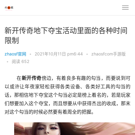
新开传奇地下夺宝活动里面的各种时间
限制
zhaosf官网
•
2021年10月11日 pm6:44
•
zhaosfcom手游版
•
阅读 652
	在
新开
传奇
傍边，有着良多有趣的勾当，而要说到可
以或许让年夜家轻松获得各类设备、各类好工具的勾当的
话，那相信地下夺宝这个勾当必定是榜上着名的，若是玩家
们想要加入这个夺宝，而且想要从中获得杰出的收成，那末
对这个勾当的时候必然要有着周全的把握。