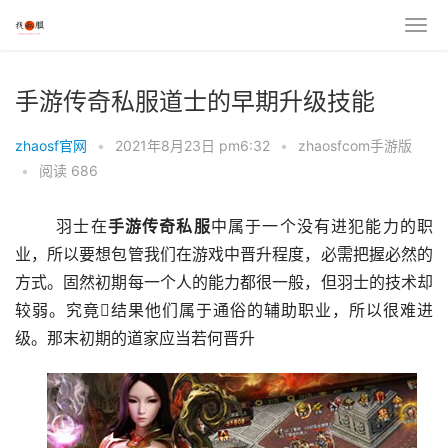
手游传奇私服道士的早期升级技能
zhaosf官网
•
2021年8月23日 pm6:32
•
zhaosfcom手游版
•
阅读 686
	羽士在
手游
传奇
私服
中属于一个没有进犯能力的职
业，所以要想包管我们在游戏中晋升程度，必需把握必然的
方式。固然初期每一个人的能力都很一般，但羽士的技术却
较弱。究竟结果他们属于通俗的辅助职业，所以很难进
级。那末初期的道家应当若何晋升