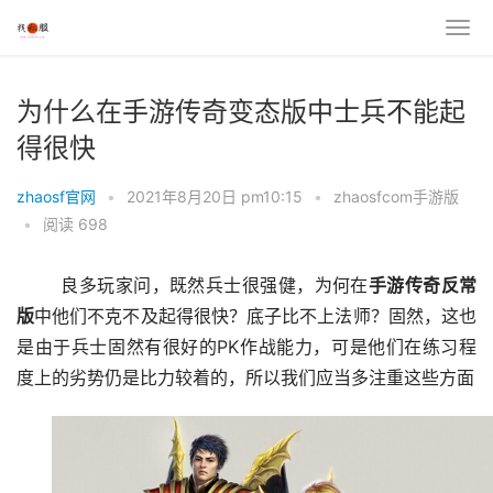
为什么在手游传奇变态版中士兵不能起
得很快
zhaosf官网
•
2021年8月20日 pm10:15
•
zhaosfcom手游版
•
阅读 698
	良多玩家问，既然兵士很强健，为何在
手游
传奇
反常
版
中他们不克不及起得很快？底子比不上法师？固然，这也
是由于兵士固然有很好的PK作战能力，可是他们在练习程
度上的劣势仍是比力较着的，所以我们应当多注重这些方面