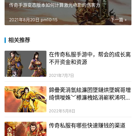
传奇手游变态版本如何计算激光电影的伤害力
2021年8月20日 pm10:15
下一篇 »
相关推荐
在传奇私服手游中，帮会的成长离
不开资金和资源
2021年7月7日
鍗曡亴涓氫紶濂囨墜鏈烘墜娓哥増
绮惧噯姝﹀櫒濂栧姳涓嶄粎浠呮槸
閿︿笂娣昏姳
2022年5月8日
传奇私服有哪些快速赚钱的渠道