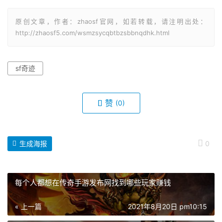
原创文章，作者：zhaosf官网，如若转载，请注明出处：
http://zhaosf5.com/wsmzsycqbtbzsbbnqdhk.html
sf奇迹
赞
(0)
生成海报
0
每个人都想在传奇手游发布网找到哪些玩家赚钱
« 上一篇
2021年8月20日 pm10:15