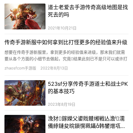
道士老爱去手游传奇高级地图是找
死去的吗
2021年10月21日
传奇手游新服中如何拿到比打怪更多的经验值来升级
想要在传奇手游新服里，拿到更多的经验值来进级，那末我们就需
要从各个方面的小细节去做起，究竟结果此刻已不是只可以或许打
怪进级的时期了，年夜家有着良多可以或许比起纯真刷怪速度更快
zhaosfcom手游版
2022年8月13日
的一…
523sf分享传奇手游道士和战士PK
的基本技巧
2023年8月19日
浼犲鎵嬫父鍙戝竷缃戦亾澹濡
備綍鏈夋晥鎻愰珮鑷韩鐢熷瓨鍑