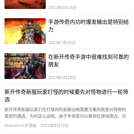
2022年6月26日
手游传奇内功时爆发输出是特别给
力
2021年7月26日
在新开传奇手游中很难找到可靠的
朋友
2021年6月28日
新开传奇新服玩家打怪的时候要先对怪物进行一轮筛
选
新开传奇新服玩家们在打怪的时辰都出格需要注重的就是对怪物的
类型的遴选，为何这么说呢，由于年夜家可以看到在游戏傍边，可
能一样品级的怪，你打这个轻易打，那阿谁就不轻易打，由于你的
zhaosfcom手游版
2022年8月13日
职业分…