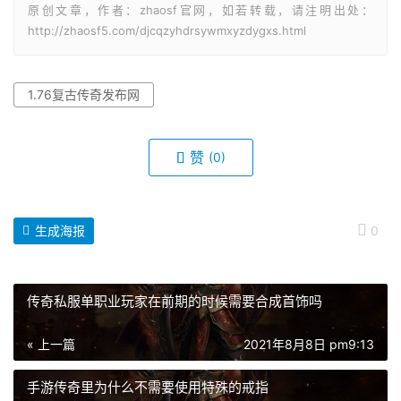
原创文章，作者：zhaosf官网，如若转载，请注明出处：
http://zhaosf5.com/djcqzyhdrsywmxyzdygxs.html
1.76复古传奇发布网
赞
(0)
生成海报
0
传奇私服单职业玩家在前期的时候需要合成首饰吗
« 上一篇
2021年8月8日 pm9:13
手游传奇里为什么不需要使用特殊的戒指