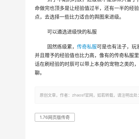
命做完也顶多是让经验值过半，还有一半的经验
点，去选择一些比力适合的舆图来进级。
	可以遴选进级快的私服
	固然练级累，
传奇私服
可是也有法子，玩
并且赠予的经验值也比力高，像有的传奇私服里
话在刷经验的时辰可以带上本身的宠物之类的，
聊。
原创文章，作者：zhaosf官网，如若转载，请注明出处：http://z
1.76网页版传奇