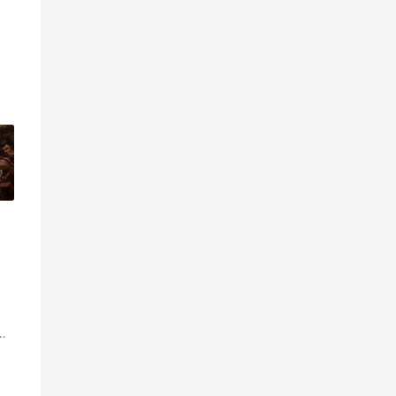
弱
»
的