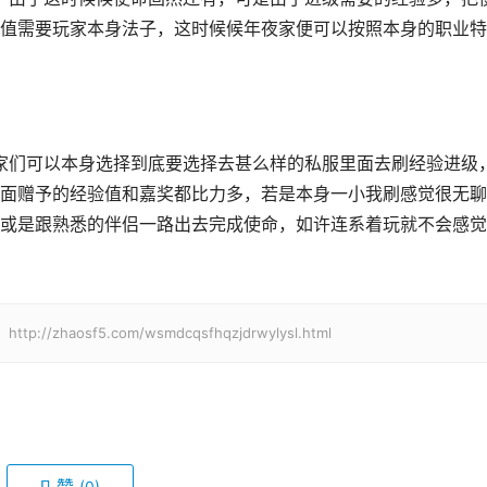
值需要玩家本身法子，这时候候年夜家便可以按照本身的职业特
家们可以本身选择到底要选择去甚么样的私服里面去刷经验进级
面赠予的经验值和嘉奖都比力多，若是本身一小我刷感觉很无聊
或是跟熟悉的伴侣一路出去完成使命，如许连系着玩就不会感觉
haosf5.com/wsmdcqsfhqzjdrwylysl.html
(0)