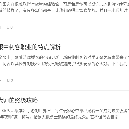
刷图实在很难取得年夜量的经验值，可是若是你可以或许加入到9pk传奇
就纷歧样了，有良多勾当都是可让我们取得丰富嘉奖的。并且一小我的时
完成，如许就…
日
0
服中刺客职业的特点解析
中，跟着游戏版本的不竭更新，新职业刺客的插手无疑为玩家带来了
。刺客以其怪异的技术和战役气概敏捷成了很多玩家的心头好。下面我们
下这个新职业…
日
0
大师的终极攻略
85火龙版本》手游的世界里，每位玩家心中都埋藏着一个成为顶尖强者
器年夜师”这一称号，恰是无数勇士追逐的最终光荣。它不但代表着无…