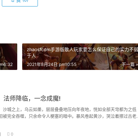
赞
zhaosfcom手游版散人玩家要怎么保证自己的实力不
于人
m6:32
2021年8月24日 pm10:55
下一篇 
：法师降临，一念成魔!
城之上，乌云如墨，层层叠叠地压向年夜地，恍如全部天穹都为之低
阳被完全吞噬，只余命令人梗塞的暗中。暴风卷起黄沙，哭泣着擦过古老
哭般的尖啸…
日
0