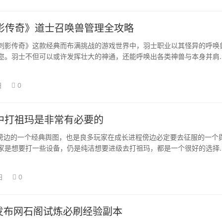
5刺影传奇》道士召唤兽管理全攻略
刺影传奇》这款经典而布满挑战的游戏世界中，羽士职业以其怪异的呼唤
迩。羽士不但可以或许发挥壮大的神通，还能呼唤出各类神兽与本身并肩
游戏中一…
日
0
f中打祖玛是非常有必要的
f傍边的一个经典舆图，也是良多玩家在成长进程傍边必定要去征服的一个
家是想要打一些设备，仍是纯洁想要进级去打祖玛，都是一个很好的选择
边，年夜家…
日
0
奇发布网石阁试炼必刷经验副本