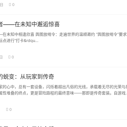
9日
0
者——在未知中邂逅惊喜
—在未知中相逢欣喜 舆图放哨令：走遍世界的温顺邀约 “舆图放哨令”要求
点进行“打卡&rdqu…
4日
0
的蜕变：从玩家到传奇
心中，总有一套设备，闪烁着超出凡俗的光线，承载着无尽的光荣与
属性堆叠的终点，更是冒险路程的最终意味——那即是传奇套装。自游戏
日
0