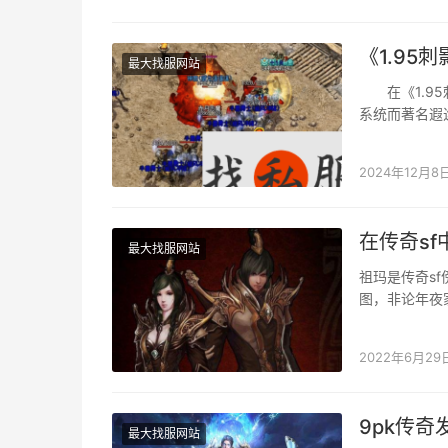
《1.9
最大找服网站
在《1.95
系统而著名遐
战，这无疑是
2024年12月8
在传奇s
最大找服网站
祖玛是传奇s
图，非论年夜
在这个舆图傍
2022年6月29
9pk传
最大找服网站