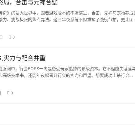
终局，合击与元神合璧
》的弘大世界中，跟着游戏版本的不竭演进，合击、元神与宠物养成
战力、挑战极限的焦点弄法。这三年夜系统不但重塑了战役节拍，更让团
长到达史无前…
5日
0
S,实力与配合并重
找服网中，行会BOSS一向是备受玩家追捧的顶级资本。它不但能失落落
和高级技术书，还能年夜幅晋升行会的实力和声望。想要成功击杀行会
不是易事…
日
0