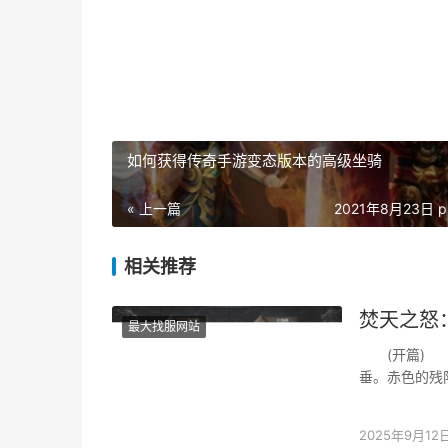
如何获得传奇手游变态版本的高级坐骑
« 上一篇
2021年8月23日 p
相关推荐
焚天之怒
最大找服网站
(开篇) 沙
垂。赤色的残
城墙，发出鬼
2025年9月12