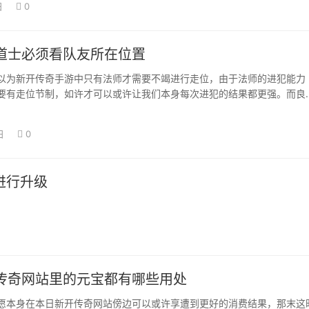
日
0
道士必须看队友所在位置
以为新开传奇手游中只有法师才需要不竭进行走位，由于法师的进犯能力
要有走位节制，如许才可以或许让我们本身每次进犯的结果都更强。而良
，只如果开释出…
日
0
进行升级
传奇网站里的元宝都有哪些用处
愿本身在本日新开传奇网站傍边可以或许享遭到更好的消费结果，那末这