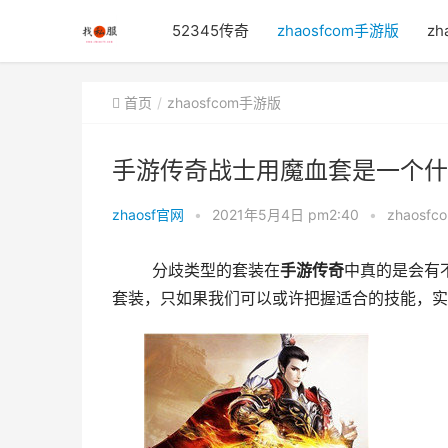
52345传奇
zhaosfcom手游版
zh
首页
zhaosfcom手游版
手游传奇战士用魔血套是一个什
zhaosf官网
•
2021年5月4日 pm2:40
•
zhaosf
	分歧类型的套装在
手游
传奇
中真的是会有
套装，只如果我们可以或许把握适合的技能，实