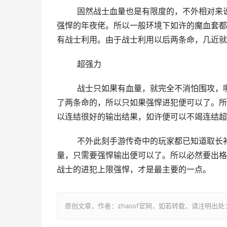
	固然战士血量也是有限度的，不外相对来说，必定仍是战士血量最高，不管若何来进行比力，战士都长短常
强悍的年夜佬。所以一般环境下如许的魔血套都
有战士利用。由于战士利用以后两条命，几近就
	超强力
	战士只如果有血量，就完全不消怕围攻，
了两条命的，所以只如果强悍进犯便可以了。所
以连结很好的输出结果，如许便可以不竭连结超
	不外此刻手游传奇中的玩家都已知道取长补短，究竟结果战士的能力已很是高，完全不需要有更高的血
量，只需要强悍输出便可以了。所以必然要出格
战士的进犯上限强悍，才是最主要的一点。
原创文章，作者：zhaosf官网，如若转载，请注明出处：http://z