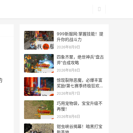
999新服网:掌握技能！提
升你的战斗力
2026年8月9日
四象齐聚，绝世神兵“盘古
斧”合成攻略
2026年8月8日
的
惊现裂隙恶魔，必爆丰富
奖励!第七赛季终极狂欢来
袭
2026年8月7日
巧用宠物袋，宝宝升级不
再慢！
2026年8月6日
钳虫峡谷揭幕！暗黑打宝
新圣地