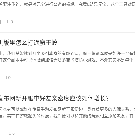
首要注重的，就是对元宝进行公道的操纵。究竟结果元宝，这个工具对
接就同等因而…
日
0
机版里怎么打通魔王岭
中，我们总能找到几个吸引本身的有趣弄法，魔王岭副本就是如许一个有
在这个副本中可以体验到加倍弄法多变的塔防小游戏，不外其实不是每个
入，魔王岭副…
0
发布网新开服中好友亲密度应该如何增长？
愿本身可以或许在传奇手游发布网新开服傍边，具有着更多的人际关系，
友，实在在游戏起头的时辰，我们便可以和其他的玩家相互添加老友，有
是成立在老友…
8日
0