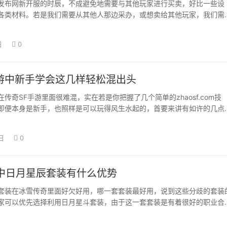
发布网新开服的时辰，不成避免地需要与其他玩家进行买卖，好比一些设
各类材料。若是我们需要从其他人那边采办，或想卖给其他玩家，我们需
家若何买卖？ …
日
0
手游中新手学会这几样轻松混出头
传奇SF手游里面很难混，实在若是你把握了几个简单的zhaosf.com技
即便本身是新手，也照样是可以玩得风生水起的，首要来讲有如许的几点
重起…
日
0
中日月星辰套装有什么优势
套装在冰雪传奇里面好欠好用，哪一套套装最好用，说到这些分歧的套装
家可以优先选择利用日月星斗套装，由于这一套套装是有着很好的职业合
业都可以穿着…