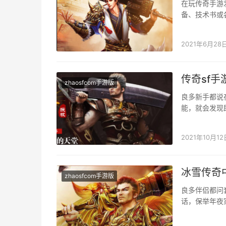
在玩传奇手游
备、技术书或
买卖，两个玩
2021年6月28
传奇sf
zhaosfcom手游版
良多新手都说在
能，就会发现
年夜家可以注
2021年10月12
冰雪传奇
zhaosfcom手游版
良多伴侣都问
话，保举年夜
性的，每个职