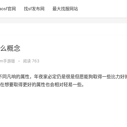
aosf官网
找sf发布网
最大找服网站
么概念
com手游版
•
阅读 763
不同凡响的属性，年夜家必定仍是很是但愿能狗取得一些比力好
在想要取得更好的属性也会相对轻易一些。