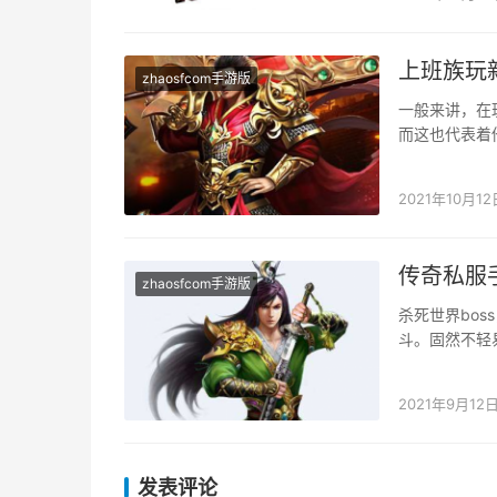
上班族玩
zhaosfcom手游版
一般来讲，在
而这也代表着
游，想要玩得
2021年10月12
传奇私服
zhaosfcom手游版
杀死世界bo
斗。固然不轻
决于我们若何
2021年9月12
发表评论