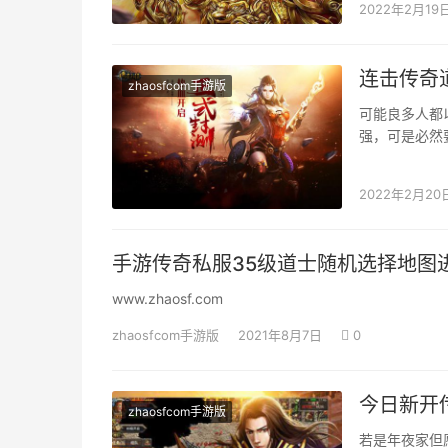
2022年2月19
连击传奇
zhaosfcom手游版
可能良多人都
强，可是必然
羽士都是辅助
2022年2月20
手游传奇私服35级道士随机选择地图
www.zhaosf.com
zhaosfcom手游版
2021年8月7日
0
今日新开
zhaosfcom手游版
若是年夜家但