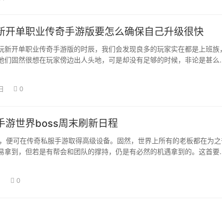
新开单职业传奇手游版要怎么确保自己升级很快
玩新开单职业传奇手游版的时辰，我们会发现良多的玩家实在都是上班族
他们固然很想在玩家傍边出人头地，可是却没有足够的时候，非论是甚么
好，花时候都…
日
0
手游世界boss周末刷新日程
ss，便可在传奇私服手游取得高级设备。固然，世界上所有的老板都在为之
易拿到，但若是有帮会和团队的撑持，仍是有必然的机遇拿到的。这首要
战役 可…
日
0