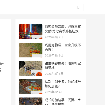
惊现裂隙恶魔，必爆丰富
奖励!第七赛季终极狂欢来
袭
2026年8月7日
巧用宠物袋，宝宝升级不
再慢！
2026年8月6日
可是
钳虫峡谷揭幕！暗黑打宝
新圣地
实
2026年8月5日
从新手到王者，你的称号
如何加冕？
2026年8月4日
成长的加速器：光翼、宝
石与进阶福袋