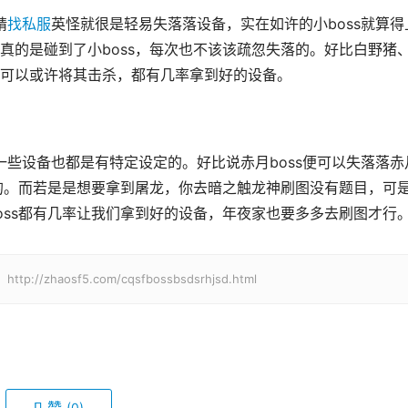
精
找私服
英怪就很是轻易失落落设备，实在如许的小boss就算得
真的是碰到了小boss，每次也不该该疏忽失落的。好比白野猪
可以或许将其击杀，都有几率拿到好的设备。
套的。而若是是想要拿到屠龙，你去暗之触龙神刷图没有题目，可
oss都有几率让我们拿到好的设备，年夜家也要多多去刷图才行
haosf5.com/cqsfbossbsdsrhjsd.html
(0)