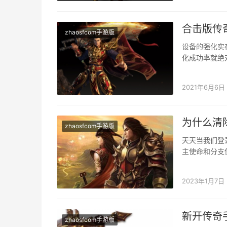
合击版传
zhaosfcom手游版
设备的强化实
化成功率就绝
具有着更好的
2021年6月6日
为什么清
zhaosfcom手游版
天天当我们登
主使命和分支
你为何要做如
2023年1月7日
新开传奇
zhaosfcom手游版