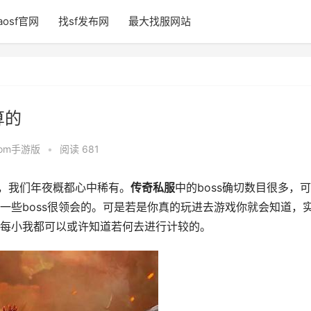
aosf官网
找sf发布网
最大找服网站
算的
fcom手游版
•
阅读 681
说，我们年夜概都心中稀有。
传奇
私服
中的boss确切数目很多，
一些boss很领会的。可是若是你真的玩进去游戏你就会知道，
每小我都可以或许知道若何去进行计较的。