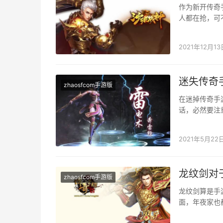
作为新开传奇
人都在抢，可
界boss，也
2021年12月13
迷失传奇
zhaosfcom手游版
在迷掉传奇手
话，必然要注
甚么关系呢？
2021年5月22
龙纹剑对
zhaosfcom手游版
龙纹剑算是手
面，年夜家也
之前老版本里