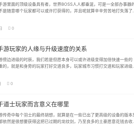
手游里面的顶级设备具有者，世界BOSS人人都垂涎，可是一全部办事器
不是随意哪个玩家都可以或许打获得的，并且呢就算辛辛劳苦地打失落了
未必可以…
日
0
手游玩家的人缘与升级速度的关系
游傍边进级的时辰，我们若是但愿本身可以或许进级变得加倍快速一些的
重的，就是和身旁的玩家打好交道良多，玩家城市习惯打交道和玩家进级
现实上你在游戏…
日
0
于道士玩家而言意义在哪里
游传奇中每个羽士的最终胡想，就算是在一些已出了更高级的设备的版本
都依然是很想要获得这把已过期的龙纹剑，乃至良多的土豪愿意花钱去收
面一把龙纹可…