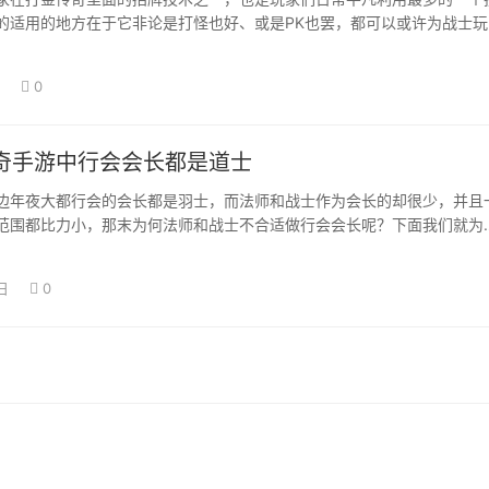
的适用的地方在于它非论是打怪也好、或是PK也罢，都可以或许为战士玩
替的感化，…
0
奇手游中行会会长都是道士
边年夜大都行会的会长都是羽士，而法师和战士作为会长的却很少，并且
范围都比力小，那末为何法师和战士不合适做行会会长呢？下面我们就为
个简单的阐发…
日
0