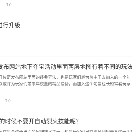
0
进行升级
发布网站地下夺宝活动里面两层地图有着不同的玩
开传奇发布网站里面的经典弄法，也是玩家们最为热中于去加入的一个勾
以或许为玩家们带来年夜量的精品设备，而加入这个勾当也长短常看玩家
，晓得玩的玩家…
0
K的时候不要开自动烈火技能呢？
家在打金传奇里面的招牌技术之一，也是玩家们日常平凡利用最多的一个