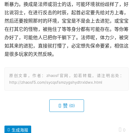
断暴力。换成是法师或羽士的话，可能环境就纷歧样了，好
比说羽士，在进行反击的时辰，起首必定要先给对方上毒，
然后还要按照那时的环境，宝宝是不是会上去进犯，或宝宝
在打其它的怪物，被拖住了等等身分都有可能存在。等你筹
办好了，可能他人已把你干躺下了。法师呢，体力少，被突
如其来的进犯，直接就打懵了，必定想先保命要紧，相信这
是很多玩家的天然反映。
原创文章，作者：zhaosf官网，如若转载，请注明出处：
http://zhaosf5.com/sycqsfsmzygshydtrxldwx.html
赞
(0)
生成海报
0