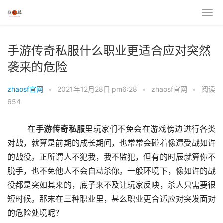
手游传奇私服什么职业更适合应对突然
袭来的危险
zhaosf官网
•
2021年12月28日 pm6:28
•
zhaosf官网
•
阅读
654
	在
手游传奇私服
里玩家们不免会在游戏傍边进行各类
对战，就算是前期的成长期间，也常常会碰着像遭受战如许
的战役。正所谓人不犯我，我不监犯，但有的时辰就算你不
脱手，也不免他人不会自动杀你。一般环境下，像如许的战
役都是突如其来的，底子来不及让玩家反映，杀人只需要很
短时候。那末在三种职业里，甚么职业更合适应对突发面对
的危险处境呢？