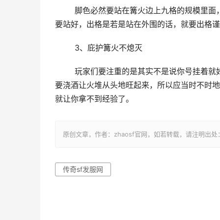
	脚色必然要站在篝火边上九格的规模里面，若是分开远了，那末你就吃不到篝火给的经验了，所以站位必然
要站好，出格是若是站在外围的话，就要出格谨
	3、庇护篝火不熄灭
	玩家们要注重的是其实不是说你号挂着就好了，篝火是有可能被人浇灭的，若是有人给你的篝火浇水，你需
要浇酒让火堆从头地旺起来，所以应当时不时地
就让你拿不到经验了。
原创文章，作者：zhaosf官网，如若转载，请注明出处：http://z
传奇sf发服网