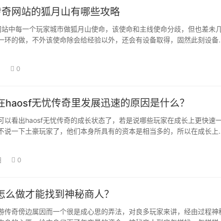
3传奇网站的狐月山有哪些攻略
传奇网站中每一个玩家城市做狐月山使命，该使命和主线使命分歧，但也差未
一环的做，不外该使命除会给经验以外，还会有设备取得，固然此刻设备
可是这些…
日
0
在haosf无忧传奇里发展迅速的原因是什么？
可以看出haosf无忧传奇的成长状态了，若是说哪些玩家在成长上更快速
不说一下土豪玩家了，他们本身所具有的资本是相当多的，所以在成长上
结果了。…
日
0
怎么做才能找到神秘商人？
游传奇傍边属因而一个很是成心思的弄法，对良多玩家来讲，经由过程神