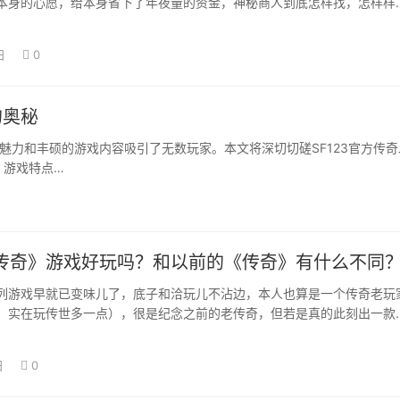
本身的心愿，给本身省下了年夜量的资金，神秘商人到底怎样找，怎样样
这边让本身薅…
日
0
的奥秘
的魅力和丰硕的游戏内容吸引了无数玩家。本文将深切切磋SF123官方传奇
 游戏特点…
传奇》游戏好玩吗？和以前的《传奇》有什么不同
列游戏早就已变味儿了，底子和洽玩儿不沾边，本人也算是一个传奇老玩
，实在玩传世多一点），很是纪念之前的老传奇，但若是真的此刻出一款
奇，是死是活…
日
0