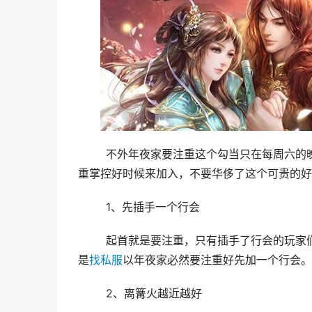
	不外年夜家要注重这个勾当只在每周六的晚上20点今后开启，并且时候只有两小时哦，所以年夜家必然要注
重掌控好时候来加入，不要华侈了这个可贵的好
	1、先插手一个行会
	起首就是要注重，只有插手了行会的玩家们才有资历加入这个篝火勾当，散人玩家是没法进入这个舆图的，
是
找私服
以年夜家必然要注重好先加一个行会。
	2、离篝火越近越好