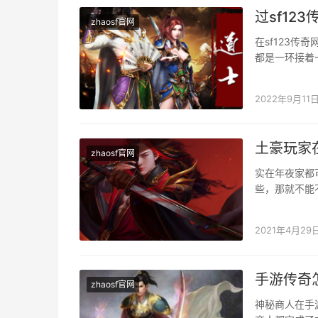
过sf12
zhaosf官网
在sf123
都是一环接着
值的比力快，
2022年9月11
土豪玩家
zhaosf官网
实在年夜家都
些，那就不能
会有很不错的
2021年4月29
手游传奇
zhaosf官网
神秘商人在手