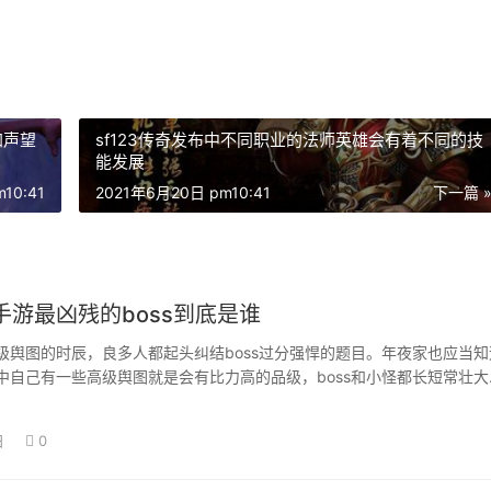
加声望
sf123传奇发布中不同职业的法师英雄会有着不同的技
能发展
10:41
2021年6月20日 pm10:41
下一篇 
手游最凶残的boss到底是谁
级舆图的时辰，良多人都起头纠结boss过分强悍的题目。年夜家也应当知
中自己有一些高级舆图就是会有比力高的品级，boss和小怪都长短常壮大
辰也…
日
0