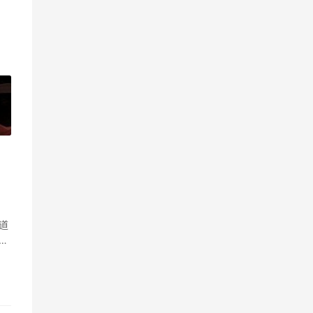
»
道
，