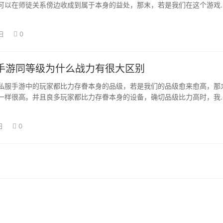
可以在师徒关系傍边收成到属于本身的益处，那末，若是我们在这个游戏
身找到更适合…
日
0
手游同等级为什么战力有很大区别
私服手游中的玩家都比力存眷本身的品级，若是我们的品级愈来愈高，那
一样很高。并且良多玩家都比力存眷本身的设备，确切品级比力高时，我
也一样很强。…
日
0