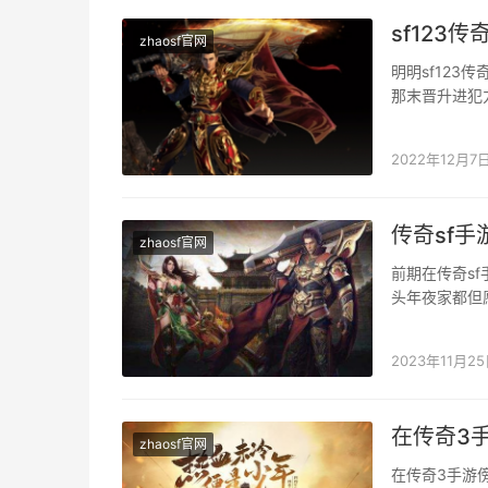
sf12
zhaosf官网
明明sf12
那末晋升进犯
属性也确切长
2022年12月7
传奇sf
zhaosf官网
前期在传奇s
头年夜家都但
进级到20级的
2023年11月2
在传奇3
zhaosf官网
在传奇3手游