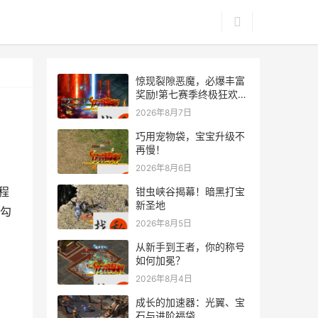
惊现裂隙恶魔，必爆丰富
奖励!第七赛季终极狂欢来
袭
2026年8月7日
巧用宠物袋，宝宝升级不
再慢！
2026年8月6日
程
钳虫峡谷揭幕！暗黑打宝
新圣地
勾
2026年8月5日
从新手到王者，你的称号
如何加冕？
2026年8月4日
成长的加速器：光翼、宝
石与进阶福袋