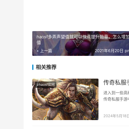
haosf多弄声望值就可以快点提升勋章，怎么增
值
« 上一篇
2021年6月20日 pm
相关推荐
传奇私服
zhaosf官网
进入到一些高
传奇私服手游
所以刷图的时
2024年5月18