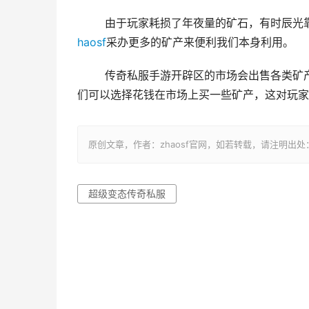
	由于玩家耗损了年夜量的矿石，有时辰
haosf
采办更多的矿产来便利我们本身利用。
	传奇私服手游开辟区的市场会出售各类矿产，并且价钱相对公道，由于市场价钱相当透明，所以这个时辰我
们可以选择花钱在市场上买一些矿产，这对玩家
原创文章，作者：zhaosf官网，如若转载，请注明出处：http://z
超级变态传奇私服