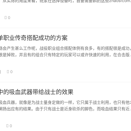
从实际的角度来看，玩家在选择设备时，首要需要斟酌这些zhaosfcom
 …
0
单职业传奇搭配成功的方案
路会产生甚么工作呢，战役职业组合搭配体例有良多，有的搭配很是成功
很是掉败，并且有的组合只有特定的玩家可以或许快速的利用，在合击版
斟酌分歧的职…
日
0
中的吸血武器带给战士的效果
吸血兵器，就像是为战士量身定做的一样，它只属于战士利用，也只有他
阐扬出应有的结果。由于只有战士是近身砍杀的脚色，而吸血结果只有近
，若是利用长…
日
0