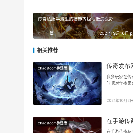
传奇私服手游里的技能等级很低怎么办
« 上一篇
2021年9月16日 p
相关推荐
传奇发布
zhaosfcom手游版
良多玩家在传
时呢对年夜家
业上面体味不
2021年10月2
在手游传
zhaosfcom手游版
在手游传奇私