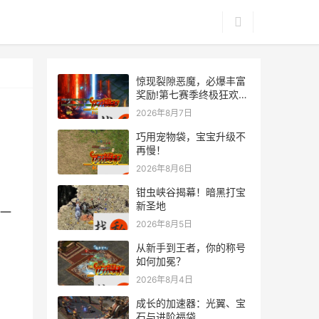
惊现裂隙恶魔，必爆丰富
奖励!第七赛季终极狂欢来
袭
2026年8月7日
巧用宠物袋，宝宝升级不
再慢！
2026年8月6日
，
钳虫峡谷揭幕！暗黑打宝
新圣地
一
2026年8月5日
从新手到王者，你的称号
如何加冕？
2026年8月4日
成长的加速器：光翼、宝
石与进阶福袋