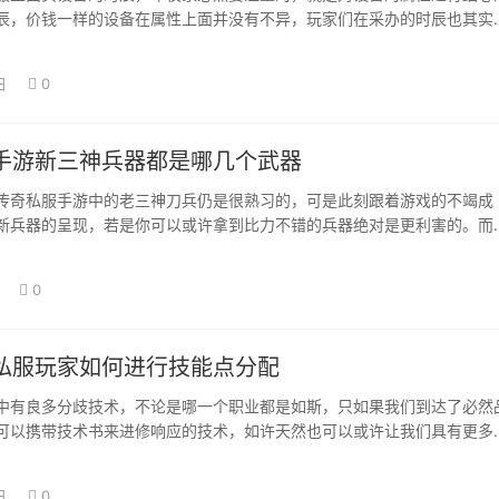
辰，价钱一样的设备在属性上面并没有不异，玩家们在采办的时辰也其实
一件都一样，…
日
0
手游新三神兵器都是哪几个武器
传奇私服手游中的老三神刀兵仍是很熟习的，可是此刻跟着游戏的不竭成
新兵器的呈现，若是你可以或许拿到比力不错的兵器绝对是更利害的。而
错误谬误的，同…
0
私服玩家如何进行技能点分配
中有良多分歧技术，不论是哪一个职业都是如斯，只如果我们到达了必然
可以携带技术书来进修响应的技术，如许天然也可以或许让我们具有更多
本身的进犯力…
日
0