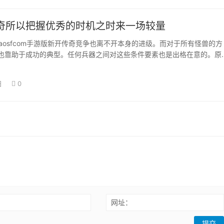
奇所以把握优秀的时机之时来一场较量
aosfcom手游版新开传奇竞争也离不开本身的进级。而对于所有怪兽的方
也靠助于成功的典型。任何兵器之间对这些条件要素也是出格在意的。原
对玩家…
日
0
：
网址：