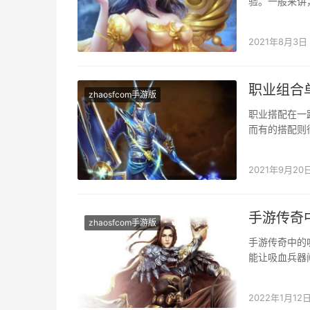
验。一般来讲，
游版身分。 1、
2021年8月3日
职业组合
zhaosfcom手游版
职业搭配在一
而有的搭配则
奇手游里需要
2021年9月20
手游传奇
zhaosfcom手游版
手游传奇中的
能让吸血兵器
砍杀才会触发
2022年1月12