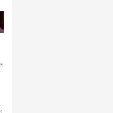
»
同
职
的