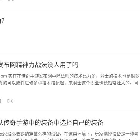
题？
发布网精神力战法没人用了吗
osf.com 实在在传奇手游发布网中除法师的技术比力多，羽士的技术也是很多
真的可以或许进修多种技术搭配起，来羽士这个职业也长短常壮大的。可
…
日
0
从传奇手游中的装备中选择自己的装备
玩家没必要斟酌穿甚么样的设备。在这类环境下，玩家选择设备是一种考