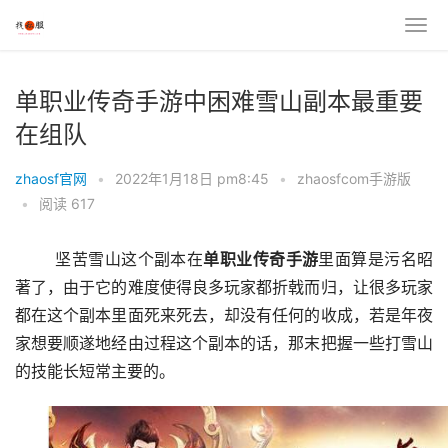
单职业传奇手游中困难雪山副本最重要
在组队
zhaosf官网
•
2022年1月18日 pm8:45
•
zhaosfcom手游版
•
阅读 617
	坚苦雪山这个副本在
单职业
传奇
手游
里面算是污名昭
著了，由于它的难度使得良多玩家都折戟而归，让很多玩家
都在这个副本里面死来死去，却没有任何的收成，若是年夜
家想要顺遂地经由过程这个副本的话，那末把握一些打雪山
的技能长短常主要的。