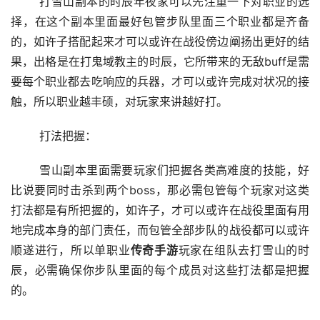
	打雪山副本的时辰年夜家可以先注重一下对职业的选
择，在这个副本里面最好包管步队里面三个职业都是齐备
的，如许子搭配起来才可以或许在战役傍边阐扬出更好的结
果，出格是在打鬼域教主的时辰，它所带来的无敌buff是需
要每个职业都去吃响应的兵器，才可以或许完成对状况的接
触，所以职业越丰硕，对玩家来讲越好打。
	打法把握：
	雪山副本里面需要玩家们把握各类高难度的技能，好
比说要同时击杀到两个boss，那必需包管每个玩家对这类
打法都是有所把握的，如许子，才可以或许在战役里面有用
地完成本身的部门责任，而包管全部步队的战役都可以或许
顺遂进行，所以单职业
传奇手游
玩家在组队去打雪山的时
辰，必需确保你步队里面的每个成员对这些打法都是把握
的。