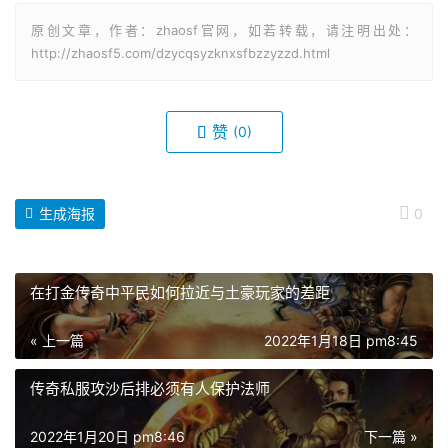
原创文章，作者：zhaosf官网，如若转载，请注明出处：
http://zhaosf5.com/dzycqsyzknxsfbzzyzzd.html
赞
(0)
生成海报
0
在打金传奇中平民如何拉近与土豪玩家的差距
« 上一篇
2022年1月18日 pm8:45
传奇私服攻沙后排必须有人保护法师
2022年1月20日 pm8:46
下一篇 »