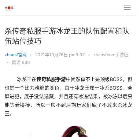
杀传奇私服手游冰龙王的队伍配置和队
伍站位技巧
zhaosf官网
•
2021年10月26日 pm9:32
•
zhaosfcom手游版
•
阅读 636
	冰龙王在
传奇
私服
手游
中固然算不上是顶级BOSS，但
也是一个比力难缠的脚色，由于冰龙王属于冰系BOSS，全
屏进犯，底子没法遁藏，并且还有冰冻结果，被冰冻以后只
能等着挨揍，所以一般不到后期玩家们底子不敢来杀冰龙
王。