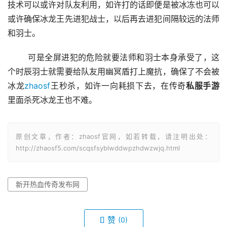
技术可以或许对队友利用，如许打的话即便是被冰冻也可以
或许确保冰龙王先进犯战士，以后再去进犯间隔较远的法师
和羽士。
	可是全屏进犯的危险就要法师和羽士本身承受了，这
个时辰羽士就需要给队友用幽冥盾打上魔抗，确保了不会被
冰龙
zhaosf
王秒杀，如许一向耗损下去，在传奇
私服手游
里面杀死冰龙王也不难。
原创文章，作者：zhaosf官网，如若转载，请注明出处：
http://zhaosf5.com/scqsfsyblwddwpzhdwzwjq.html
新开热血传奇发布网
赞
(0)