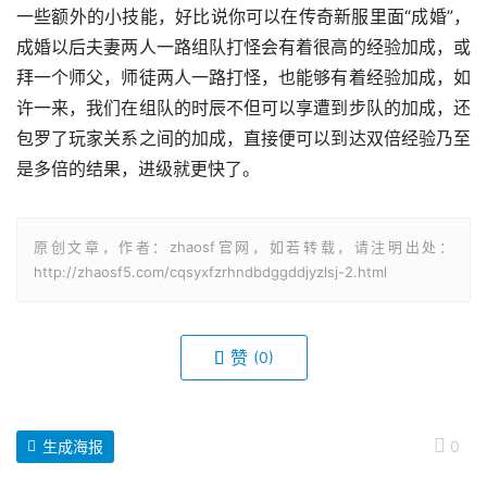
一些额外的小技能，好比说你可以在传奇新服里面“成婚”，
成婚以后夫妻两人一路组队打怪会有着很高的经验加成，或
拜一个师父，师徒两人一路打怪，也能够有着经验加成，如
许一来，我们在组队的时辰不但可以享遭到步队的加成，还
包罗了玩家关系之间的加成，直接便可以到达双倍经验乃至
是多倍的结果，进级就更快了。
原创文章，作者：zhaosf官网，如若转载，请注明出处：
http://zhaosf5.com/cqsyxfzrhndbdggddjyzlsj-2.html
赞
(0)
生成海报
0