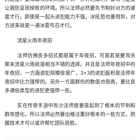
让我防呈现掉败的环境。所以法师必然要先节制好对方的速
度才行，即使是一起头进犯能力不强，冰吼怒也要用到，对
方进来就是一通冰雹号召才行。
	流星火雨年夜招
	法师仿佛良多招式都是属于年夜招，可是若是要攻杀
那末流星火雨就是相当不错的选择。并且是法师年夜招中的
年夜招，一方面进犯规模很是广，3×3的进犯面积是法师年
夜招中比力强悍的。另外一方面群伤的数值也很高，要比良
多通俗类型的进犯更强悍一些。
	实在传奇手游中攻沙法师首要是起到了根本的节制和
群攻感化，所以法师必然要出格注重好根本的一些方式，把
握技术才可以或许帮忙团队获胜。