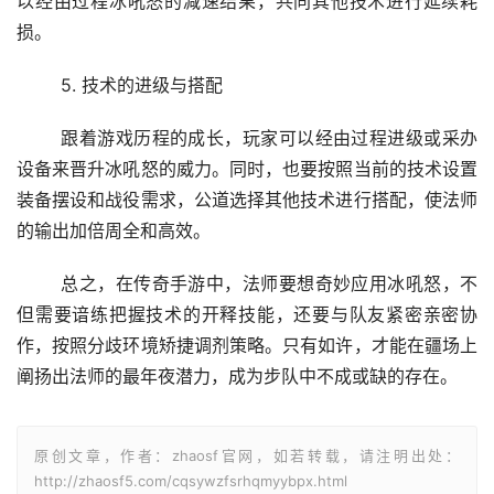
以经由过程冰吼怒的减速结果，共同其他技术进行延续耗
损。
	5. 技术的进级与搭配
	跟着游戏历程的成长，玩家可以经由过程进级或采办
设备来晋升冰吼怒的威力。同时，也要按照当前的技术设置
装备摆设和战役需求，公道选择其他技术进行搭配，使法师
的输出加倍周全和高效。
	总之，在传奇手游中，法师要想奇妙应用冰吼怒，不
但需要谙练把握技术的开释技能，还要与队友紧密亲密协
作，按照分歧环境矫捷调剂策略。只有如许，才能在疆场上
阐扬出法师的最年夜潜力，成为步队中不成或缺的存在。
原创文章，作者：zhaosf官网，如若转载，请注明出处：
http://zhaosf5.com/cqsywzfsrhqmyybpx.html