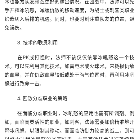
术也能为队友缔造更好的输出情况。在团战中，法师可以先
手开释冰吼怒，减缓仇敌的移动速度，为战士或刺客类职业
缔造切入后排的机遇。同时，也要时刻注重队友的位置，避
免误伤。
	3. 技术的联贯利用
	在PK或打怪时，法师不该仅仅依靠冰吼怒这一个技
术。可以先利用其他技术，如雷电术或火球术，来耗损仇敌
的血量，并在仇敌血量较低或处于晦气位置时，再利用冰吼
怒进行致命一击。
	4. 匹敌分歧职业的策略
	在面临分歧职业时，冰吼怒的应用也需有所调剂。例
如，面临高灵活性的职业，如刺客，法师需要加倍精准地开
释冰吼怒，以限制其移动。而面临防御力较高的战士，则可