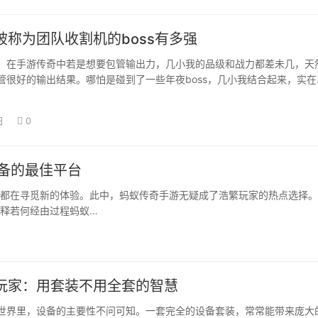
被称为团队收割机的boss有多强
，在手游传奇中若是想要包管输出力，几小我的品级和战力都差未几，天
管很好的输出结果。哪怕是碰到了一些年夜boss，几小我结合起来，实在
落也不…
日
0
装备的最佳平台
都在寻觅新的体验。此中，蚂蚁传奇手游无疑成了浩繁玩家的热点选择。
释若何经由过程蚂蚁…
玩家：用套装不用全套的智慧
世界里，设备的主要性不问可知。一套完全的设备套装，常常能带来庞大