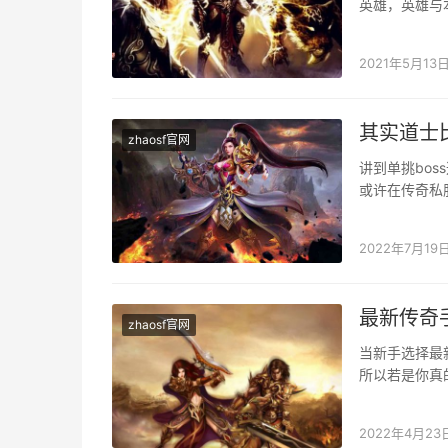
英雄，英雄与本
上来讲，此刻
2021年5月13
其实道士
zhaosf官网
讲到单挑bo
或许在传奇私
单挑boss的，
2022年7月19
最新传奇
zhaosf官网
当新手选择最
所以若是你真
略的。由于培
2022年4月23