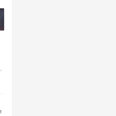
»
。
育