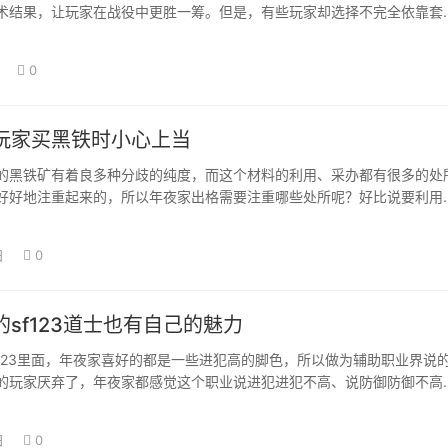
术结果，让玩家在战役中更胜一筹。但是，有些玩家却选择不完全依靠套
本身的游戏气概…
0
玩家买黑铁时小心上当
的黑铁矿有着良多种分歧的纯度，而这个材料的利用、采办都有很多的处
好好地注重起来的，所以年夜家出格需要注重哪些处所呢？好比说要利用
必定是纯度越…
日
0
sf123道士也有自己的魅力
f123里面，年夜家喜好的都是一些进犯高的脚色，所以做为辅助职业界说
的玩家厌弃了，年夜家都感觉这个职业说进犯进犯不高、说防御防御不高
思。 可…
日
0