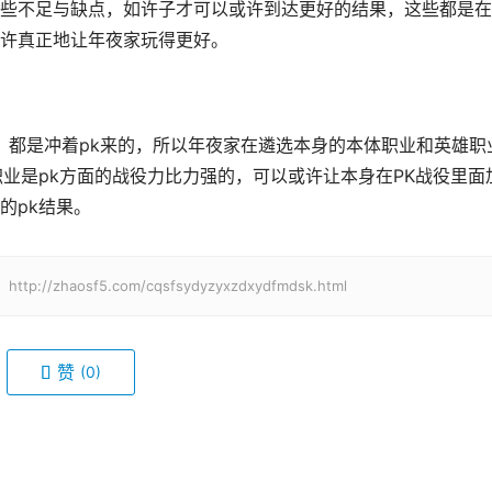
些不足与缺点，如许子才可以或许到达更好的结果，这些都是在
许真正地让年夜家玩得更好。
业是pk方面的战役力比力强的，可以或许让本身在PK战役里面
的pk结果。
haosf5.com/cqsfsydyzyxzdxydfmdsk.html
赞
(0)