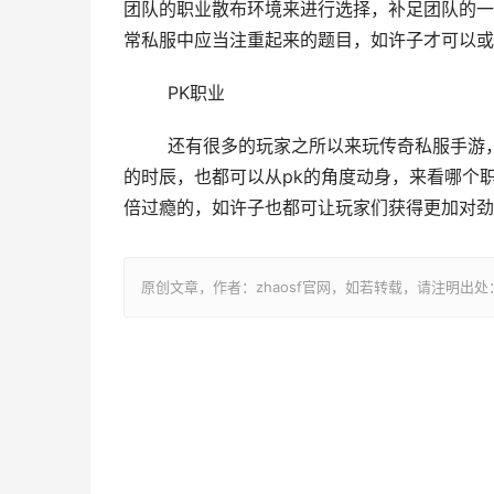
团队的职业散布环境来进行选择，补足团队的一
常私服中应当注重起来的题目，如许子才可以或
	PK职业
	还有很多的玩家之所以来玩传奇私服手游，都是冲着pk来的，所以年夜家在遴选本身的本体职业和英雄职业
的时辰，也都可以从pk的角度动身，来看哪个职
倍过瘾的，如许子也都可让玩家们获得更加对劲
原创文章，作者：zhaosf官网，如若转载，请注明出处：http://z