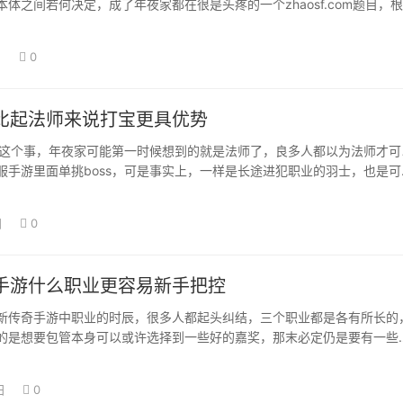
体之间若何决定，成了年夜家都在很是头疼的一个zhaosf.com题目，
…
日
0
比起法师来说打宝更具优势
ss这个事，年夜家可能第一时候想到的就是法师了，良多人都以为法师才可
服手游里面单挑boss，可是事实上，一样是长途进犯职业的羽士，也是可
…
日
0
手游什么职业更容易新手把控
新传奇手游中职业的时辰，很多人都起头纠结，三个职业都是各有所长的
的是想要包管本身可以或许选择到一些好的嘉奖，那末必定仍是要有一些
育一个职业不…
日
0