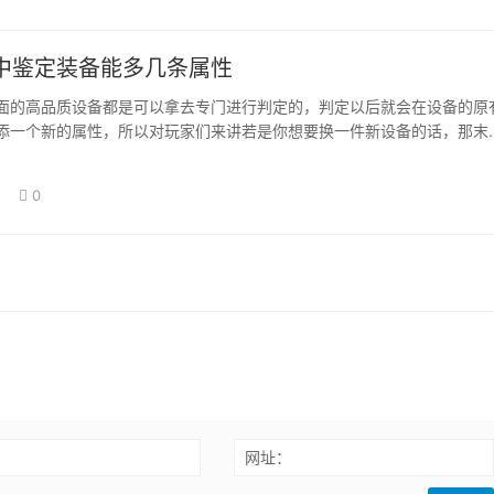
中鉴定装备能多几条属性
面的高品质设备都是可以拿去专门进行判定的，判定以后就会在设备的原
添一个新的属性，所以对玩家们来讲若是你想要换一件新设备的话，那末
备判定一下，…
0
：
网址：