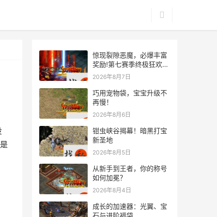
惊现裂隙恶魔，必爆丰富
奖励!第七赛季终极狂欢来
袭
2026年8月7日
巧用宠物袋，宝宝升级不
再慢！
2026年8月6日
没
钳虫峡谷揭幕！暗黑打宝
新圣地
是
2026年8月5日
从新手到王者，你的称号
如何加冕？
2026年8月4日
成长的加速器：光翼、宝
石与进阶福袋