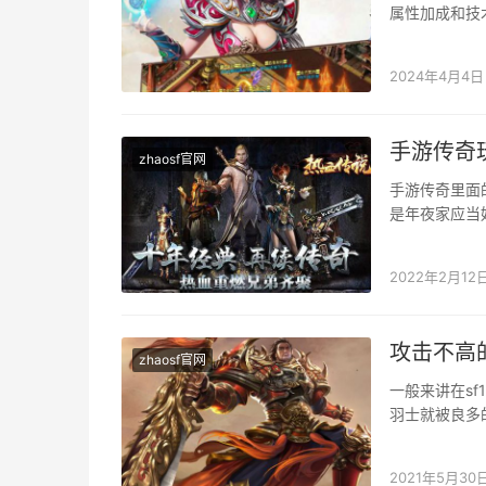
属性加成和技
装，而是按照
2024年4月4日
手游传奇
zhaosf官网
手游传奇里面
是年夜家应当
铁矿的时辰，
2022年2月12
攻击不高的
zhaosf官网
一般来讲在s
羽士就被良多
玩起来很没意
2021年5月30