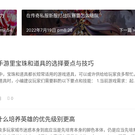
力
在传奇私服新服打战队赛要怎么组队
m7:54
2022年7月19日 pm8:28
下一篇 
手游里宝珠和道具的选择要点与技巧
中，宝珠和道具都长短常适用的游戏道具，可以或许供给给玩家良多帮忙
道具时，小编建议玩家们需要斟酌以下要点和技能： 1.当前游戏需求：起
当前的游戏…
日
0
为什么培养英雄的优先级别更高
辰良多玩家城市迷惑本身到底应当是先培育本身的脚色本体，仍是应当先培