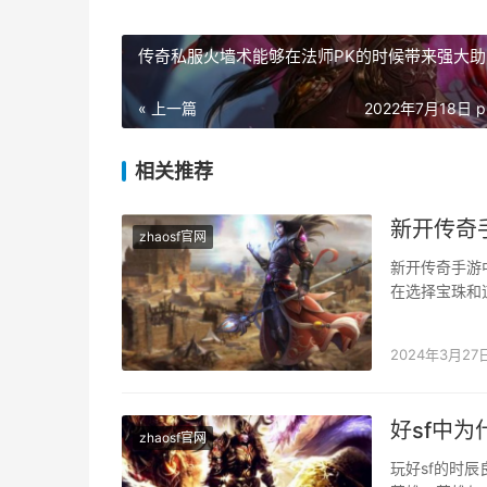
传奇私服火墙术能够在法师PK的时候带来强大助
« 上一篇
2022年7月18日 p
相关推荐
新开传奇
zhaosf官网
新开传奇手游
在选择宝珠和
首，需要按照
2024年3月27
好sf中
zhaosf官网
玩好sf的时