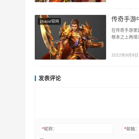
传奇手游
zhaosf官网
在传奇手游里
根本之上再增
然要先去把设
2022年9月9日
发表评论
*
昵称：
*
邮箱