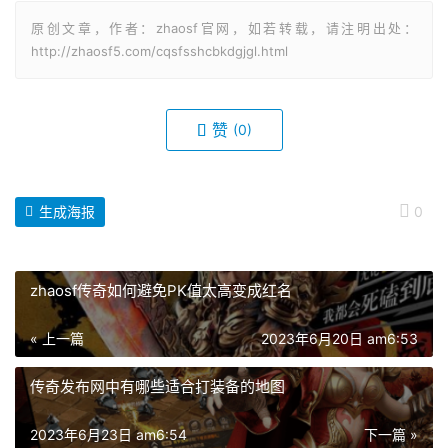
原创文章，作者：zhaosf官网，如若转载，请注明出处：
http://zhaosf5.com/cqsfsshcbkdgjgl.html
赞
(0)
生成海报
0
zhaosf传奇如何避免PK值太高变成红名
« 上一篇
2023年6月20日 am6:53
传奇发布网中有哪些适合打装备的地图
2023年6月23日 am6:54
下一篇 »