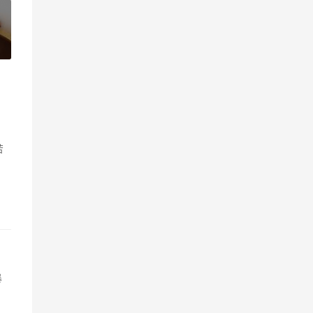
»
苦
暴