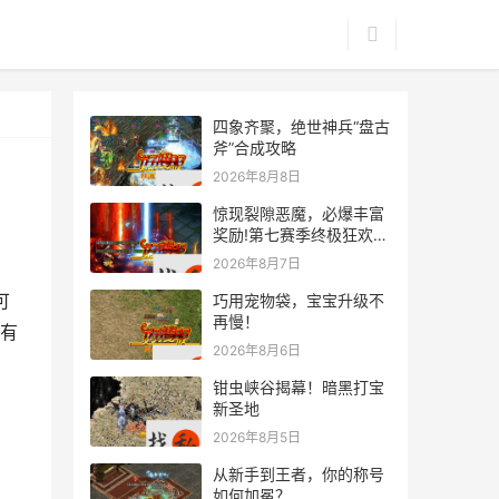
四象齐聚，绝世神兵“盘古
斧”合成攻略
2026年8月8日
惊现裂隙恶魔，必爆丰富
奖励!第七赛季终极狂欢来
袭
2026年8月7日
可
巧用宠物袋，宝宝升级不
再慢！
有
2026年8月6日
钳虫峡谷揭幕！暗黑打宝
新圣地
2026年8月5日
从新手到王者，你的称号
如何加冕？