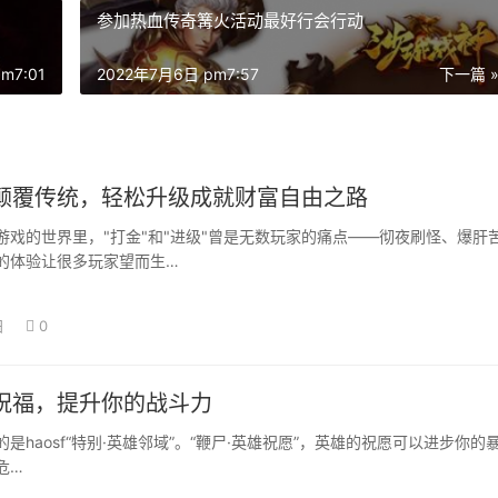
参加热血传奇篝火活动最好行会行动
m7:01
2022年7月6日 pm7:57
下一篇 
颠覆传统，轻松升级成就财富自由之路
的世界里，"打金"和"进级"曾是无数玩家的痛点——彻夜刷怪、爆肝
的体验让很多玩家望而生…
日
0
祝福，提升你的战斗力
aosf“特别·英雄邻域”。“鞭尸·英雄祝愿”，英雄的祝愿可以进步你的
危…