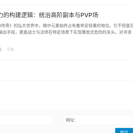
力的构建逻辑：统治高阶副本与PVP场
奇》的弘大世界中，暗中元素始终占有着举足轻重的地位。它不但是
输出手段，更是战士与法师在特定场景下实现爆发式危险的关头。对寻求
而言，纯真堆…
日
0
：
网址：