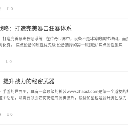
日
0
战略：打造完美暴击狂暴体系
：打造完善暴击狞恶系统 在传奇世界中，设备不是冰凉的属性堆砌，而
资化身。 焦点设备的属性优先级 设备选择的第一原则是"焦点属性聚焦…
日
0
，提升战力的秘密武器
的世界里，具有一套顶级的神装www.zhaosf.com是每一个道友的
这个胡想，除需要领会若何铸造专属神装外，设备加星也是晋升脚色战力
…
日
0