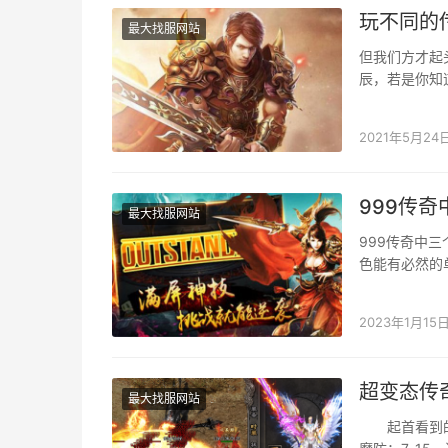
玩不同的
最大找服网站
但我们方才起
辰，若是你知
更好的存眷到
2021年5月24
999传
最大找服网站
999传奇中
色能有必然的
boss或精英
2023年1月15
超变态传奇
最大找服网站
起首看到的是