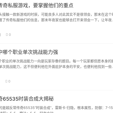
传奇私服游戏，要掌握他们的重点
头接触一款新游戏的时辰，可能良多人对此其实不是很领会，那末在这个
道了传奇私服他们的信息，那末年夜家也能够去打开来领会一下，让年夜
了这款游戏的…
日
0
奇中哪个职业单次挑战能力强
三个职业的单次挑战能力一向是玩家存眷的题目。每一个玩家都但愿本身的
单次挑战能力，这不但便利他在外面庇护本身的平安，也便利他找到一些
怪物，我也…
日
0
65535时装合成大揭秘
超反常传奇65535“时装合成”，雷斯卡·归隐，根本属性，防御：7-1