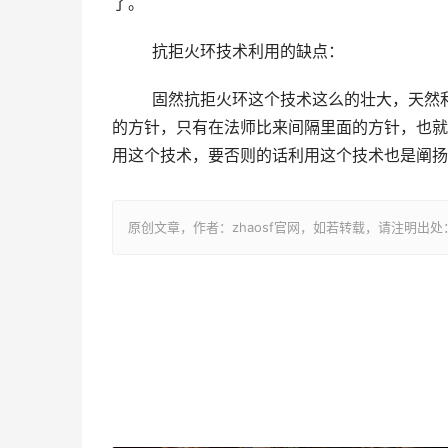
了。
	抗拒火环技术利用的缺点：
	固然抗拒火环这个技术这么的壮大，天然利用上面也是有着很较着的错误谬误的。好比说，他可以或许推开
的方针，只有在法师比来间隔里面的方针，也就
用这个技术，要否则的话利用这个技术也是阐扬
原创文章，作者：zhaosf官网，如若转载，请注明出处：http://z