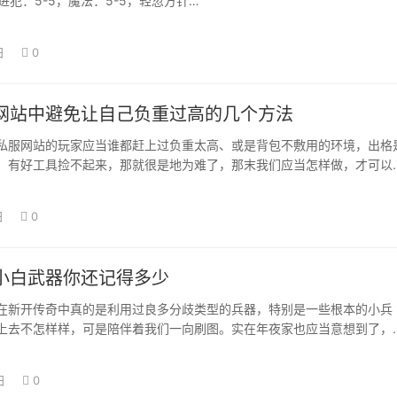
，进犯：5-5，魔法：5-5，轻忽方针…
日
0
网站中避免让自己负重过高的几个方法
私服网站的玩家应当谁都赶上过负重太高、或是背包不敷用的环境，出格
，有好工具捡不起来，那就很是地为难了，那末我们应当怎样做，才可以
包够用呢？ …
日
0
小白武器你还记得多少
在新开传奇中真的是利用过良多分歧类型的兵器，特别是一些根本的小兵
上去不怎样样，可是陪伴着我们一向刷图。实在年夜家也应当意想到了，
器都是不之前又…
日
0