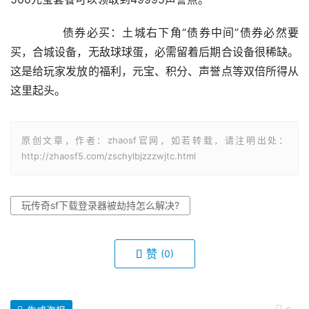
	　　债券必买：土城右下角“债券中间”债券必然要
买，合城设备，无敌球球蛋，必需留着后期合设备很稀缺。
这是给玩家发放的福利，元宝、积分、声誉点等双倍所得从
这里起头。
原创文章，作者：zhaosf官网，如若转载，请注明出处：
http://zhaosf5.com/zschylbjzzzwjtc.html
玩传奇sf下载登录器被劫持怎么解决?
赞
(0)