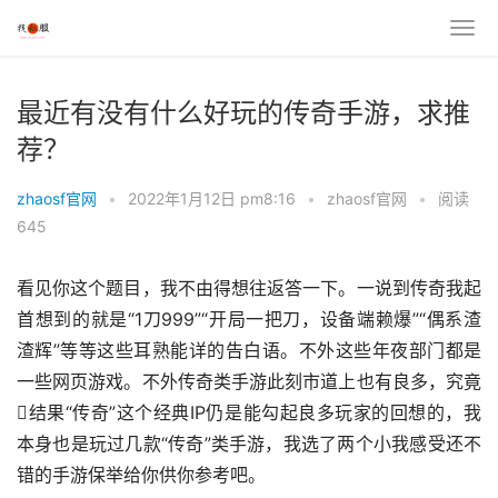
最近有没有什么好玩的传奇手游，求推
荐？
zhaosf官网
•
2022年1月12日 pm8:16
•
zhaosf官网
•
阅读
645
看见你这个题目，我不由得想往返答一下。一说到传奇我起
首想到的就是“1刀999”“开局一把刀，设备端赖爆”“偶系渣
渣辉”等等这些耳熟能详的告白语。不外这些年夜部门都是
一些网页游戏。不外传奇类手游此刻市道上也有良多，究竟
结果“传奇”这个经典IP仍是能勾起良多玩家的回想的，我
本身也是玩过几款“传奇”类手游，我选了两个小我感受还不
错的手游保举给你供你参考吧。