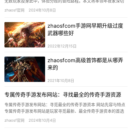
无数玩家投身此中，体验分歧的冒险路程。本文将率领年夜家深切
领会热血传奇私服发布站的相干信息，摸索这个布满豪情的游戏世
zhaosf官网
2024年10月8日
界。 …
zhaosfcom手游网早期升级过度
武器哪些好
2022年12月15日
zhaosfcom高级首饰都是从哪弄
来的
2021年10月8日
专属传奇手游发布网站：寻找最全的传奇手游资源
专属传奇手游发布网站：寻觅最全的传奇手游资本 网站先容与特点
专属传奇手游发布网站是玩家寻觅最新、最全传奇手游资本的首选
平台。在这里，你可以找到各类类型的传奇手游，包罗经典的1.7…
zhaosf官网
2024年10月4日