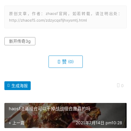
原创文章，作者：zhaosf官网，如若转载，请注明出处：
http://zhaosf5.com/zdzycqsfljhxysmtj.html
新开传奇3g
赞
(0)
生成海报
0
haosf法道组合可以干掉战战组合是真的吗
« 上一篇
2021年7月14日 pm10:28