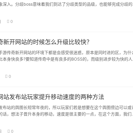
象深入。分歧boss意味着我们到达了分歧类型的品级，也能够完成分歧的
我们…
日
0
奇新开网站的时候怎么升级比较快？
手游传奇新开网站的环境下都是会感受很迷惑，原本是同时进的区，为什
比本身快良多?要知道传奇中是有良多的BOSS的，而级别进步较为快的人
BOS…
0
网站发布站玩家提升移动速度的两种方法
发布站的舆图长短常年夜的，所以玩家们若是想要在这个舆图傍边可以或
的话，想法子晋升本身的移动，速度是很主要的一点，在这个方面，我们
法可以进行参…
日
0