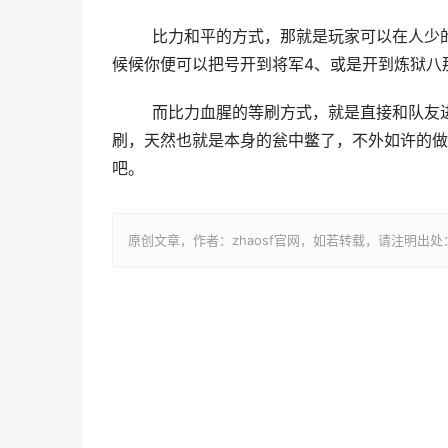
	比力和平的方式，那就是玩家可以在人少的时辰去蹲boss，好比说后三更的时辰根基上没有几小我了，这时
候候你便可以把号开到将军4、或是开到炼狱八
	而比力血腥的等刷方式，就是直接和队友进去开搏斗，把在四周守boss的其他玩家都干死，那末等boss一
刷，天然也就是本身的瓮中鳖了，不外如许的做
吧。
原创文章，作者：zhaosf官网，如若转载，请注明出处：http://z