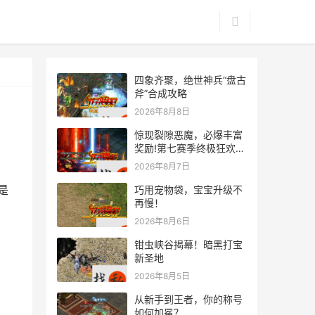
四象齐聚，绝世神兵“盘古
斧”合成攻略
2026年8月8日
惊现裂隙恶魔，必爆丰富
奖励!第七赛季终极狂欢来
袭
2026年8月7日
是
巧用宠物袋，宝宝升级不
再慢！
2026年8月6日
钳虫峡谷揭幕！暗黑打宝
新圣地
2026年8月5日
从新手到王者，你的称号
如何加冕？