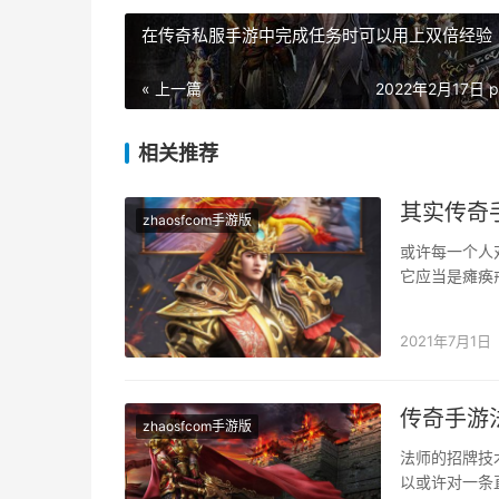
在传奇私服手游中完成任务时可以用上双倍经验
« 上一篇
2022年2月17日 p
相关推荐
其实传奇
zhaosfcom手游版
或许每一个人
它应当是瘫痪
许一枚戒指。
2021年7月1日
传奇手游
zhaosfcom手游版
法师的招牌技
以或许对一条