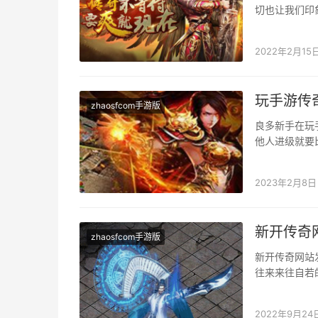
切也让我们印
犯等等，若是
2022年2月15
玩手游传
zhaosfcom手游版
良多新手在玩
他人进级就要
以优先选择去打
2023年2月8日
新开传奇
zhaosfcom手游版
新开传奇网站
往来来往自若
要是有两种做
2022年9月24