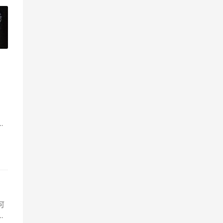
»
，
如
可
夜