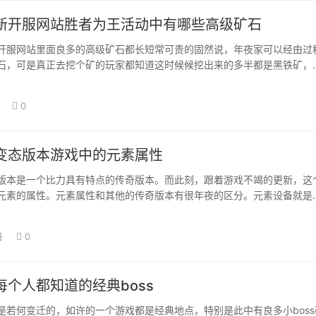
新开服网站胜者为王活动中有哪些高级矿石
开服网站里面良多的高级矿石都长短常可贵的固然说，年夜家可以经由过
石，可是真正去挖个矿的玩家都知道这时候候挖出来的多半都是黑铁矿，
那些高级的矿…
0
变态版本游戏中的元素属性
版本是一个比力具有特点的传奇版本。而此刻，跟着游戏不竭的更新，这
元素的属性。元素属性和其他的传奇版本有很年夜的区分。元素设备就是
性上再添加其…
日
0
每个人都知道的经典boss
是若何变迁的，如许的一个游戏都是经典地点，特别是此中有良多小boss