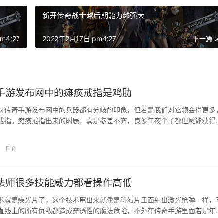
新开传奇战士越后期能力越强大
m4:27
2022年2月17日 pm4:27
下一篇 
手游发布网中的瘫痪戒指是鸡肋
对传奇手游发布网中的兵器都有分歧的印象，但若是我们对它领会得更多
戒指。瘫痪戒指出来的时辰，真是参差不齐，良多年夜个子都但愿能获得
 事实上，羽…
0
法师很多技能威力都看操作高低
术就是疾光片子，这个技术用出来就像是科幻片里面射出激光枪弹一样，
直线上的所有仇敌都造成穿透性的魔法危险，不外在传奇手游里面若是年