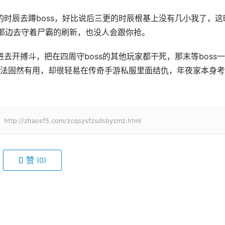
那边去守着尸霸的刷新，也没人会跟你抢。
法固然有用，却很轻易在传奇手游私服里面结仇，年夜家本身考
haosf5.com/zcqsysfzsdsbyzmz.html
赞
(0)