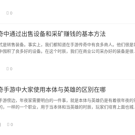
技术阐扬出感…
日
0
奇中通过出售设备和采矿赚钱的基本方法
式是转售装备。事实上，我们都知道在手游传奇中有良多商人。他们很是
中囤积了良多好的设备。在这个时辰，我们在商业公司采办好的装备是很
年夜大都人城…
日
0
奇手游中大家使用本体与英雄的区别在哪
手游傍边，年夜家需要明白的一件事，就是本体与英雄仍是有着很年夜的
的，一样的一个职业，用于当本体和当英雄的时辰，玩家们培育上面也城
区分，是以，…
日
0