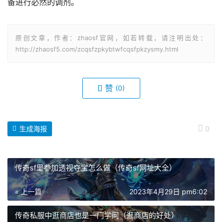
备进行必然的调剂。
原创文章，作者：zhaosf官网，如若转载，请注明出处：
http://zhaosf5.com/zcqsfzpkybtwfcqsfpkzysmy.html
赞
(0)
生成海报
0
传奇sf里参加透视夺宝怎么做（传奇sf网址大全）
« 上一篇
2023年4月29日 pm6:02
传奇私服中逛商店也是一门学问（逛商店的好处）