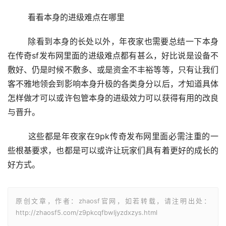
	看看本身的进级难点在哪里
	除看到本身的长处以外，年夜家也需要总结一下本身
在传奇sf发布网里面的进级难点都有甚么，好比说是设备不
敷好、仍是时候不敷多、或是资金不丰裕等等，只有让我们
客不雅地领会到影响本身升极的各类身分以后，才知道具体
怎样做才可以或许包管本身的进级效力可以获得有用的改良
与晋升。
	这些都是年夜家在9pk传奇发布网里面必需注重的一
些根基要求，也都是可以或许让玩家们具有着更好的成长的
好方式。
原创文章，作者：zhaosf官网，如若转载，请注明出处：
http://zhaosf5.com/z9pkcqfbwljyzdxzys.html