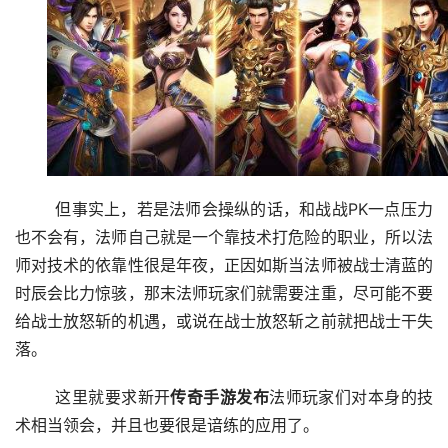
	但事实上，若是法师会操纵的话，和战战PK一点压力
也不会有，法师自己就是一个靠技术打危险的职业，所以法
师对技术的依靠性很是年夜，正因如斯当法师被战士清蓝的
时辰会比力惊骇，那末法师玩家们就需要注重，尽可能不要
给战士放怒斩的机遇，或说在战士放怒斩之前就把战士干失
落。
	这里就要求新开
传奇手游
发布
法师玩家们对本身的技
术相当领会，并且也要很是谙练的应用了。