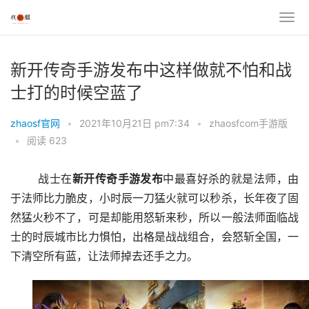
新开传奇手游发布中这样做就不怕和战
士打的时候空蓝了
zhaosf官网
•
2021年10月21日 pm7:34
•
zhaosfcom手游版
•
阅读 623
	战士在
新开
传奇
手游
发布
中最喜好杀的就是法师，由
于法师比力脆皮，小时辰一刀猛火就可以秒杀，长年夜了固
然猛火秒不了，可是却能用怒斩来秒，所以一般法师面临战
士的时辰城市比力惧怕，出格是战战组合，会怒斩全国，一
下清空所有蓝，让法师掉去还手之力。