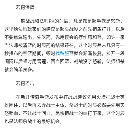
	若何保蓝
	一般战战和法师PK的时辰，凡是都是起手就是怒斩，
这里给法师玩家们的建议是起头战役之前先把盾打开，以后
不要焦急输出，先吃药，先用慢会的疗伤药和蓝，如许一来
当法师被清蓝的时辰药的结果还在，这个时辰差未几只有一
秒摆布的空蓝期间，顿时
找私服
蓝就会渐渐恢复，拉开一段
间隔以后顿时用雪莲，回血回蓝，战战没了怒斩，法师想杀
就会简单良多。
	若何还击
	在新开传奇手游发布中打战战建议先用火墙把战士英
雄困住，以后再去弄战士主体，杀战士的时辰必然要先用天
怒锁血，不让战士回血，尽快把战士的血打下来，这个时辰
也是法师杀战士的最好机会。