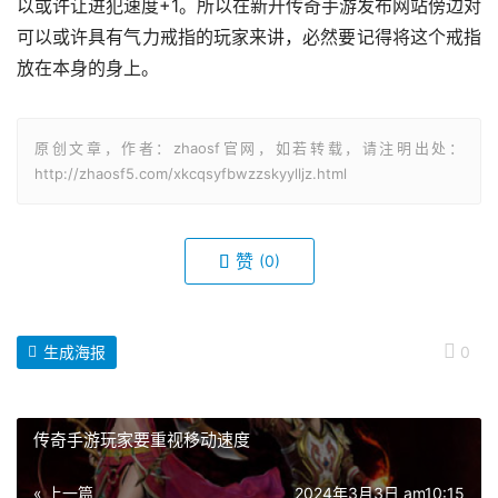
以或许让进犯速度+1。所以在新开传奇手游发布网站傍边对
可以或许具有气力戒指的玩家来讲，必然要记得将这个戒指
放在本身的身上。
原创文章，作者：zhaosf官网，如若转载，请注明出处：
http://zhaosf5.com/xkcqsyfbwzzskyylljz.html
赞
(0)
生成海报
0
传奇手游玩家要重视移动速度
« 上一篇
2024年3月3日 am10:15