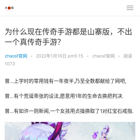
为什么现在传奇手游都是山寨版，不出
一个真传奇手游？
zhaosf官网
•
2022年1月16日 pm5:15
•
zhaosf官网
•
阅读
1073
曾…上学时的零用钱有一年夜半,乃至全数都献给了网吧,
曾…有个荒诞乖张的设法,愿意用1年的生命去换把判决.
曾…有如许一则新闻,一个女孩用贞操换取了1对红宝石戒指.