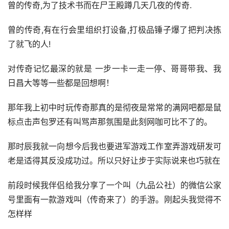
曾的传奇,为了技术书而在尸王殿蹲几天几夜的传奇.
曾的传奇,有在行会里组织打设备,打极品锤子爆了把判决拣
了就飞的人!
对传奇记忆最深的就是 一步一卡一走一停、哥哥带我、我
日昌大等等一些都是回想啊！
那年我上初中时玩传奇那真的是彻夜是常常的满网吧都是鼠
标点击声包罗还有叫骂声那氛围是此刻网咖可比不了的。
那时辰我就一向想今后我也要进军游戏工作室弄游戏研发可
老是适得其反没成功过。所以只好让步于实际说来也巧就在
前段时候我伴侣给我分享了一个叫（九品公社）的微信公家
号里面有一款游戏叫（传奇来了）的手游。刚起头我觉得不
怎样样