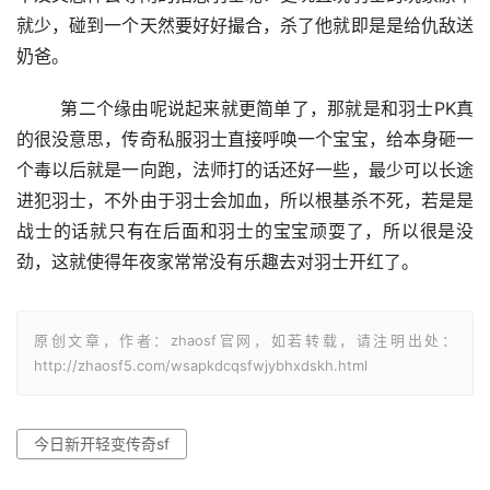
就少，碰到一个天然要好好撮合，杀了他就即是是给仇敌送
奶爸。
	第二个缘由呢说起来就更简单了，那就是和羽士PK真
的很没意思，传奇私服羽士直接呼唤一个宝宝，给本身砸一
个毒以后就是一向跑，法师打的话还好一些，最少可以长途
进犯羽士，不外由于羽士会加血，所以根基杀不死，若是是
战士的话就只有在后面和羽士的宝宝顽耍了，所以很是没
劲，这就使得年夜家常常没有乐趣去对羽士开红了。
原创文章，作者：zhaosf官网，如若转载，请注明出处：
http://zhaosf5.com/wsapkdcqsfwjybhxdskh.html
今日新开轻变传奇sf