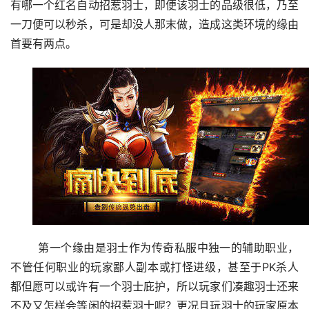
有哪一个红名自动招惹羽士，即便该羽士的品级很低，乃至
一刀便可以秒杀，可是却没人那末做，造成这类环境的缘由
首要有两点。
	第一个缘由是羽士作为传奇私服中独一的辅助职业，
不管任何职业的玩家鄙人副本或打怪进级，甚至于PK杀人
都但愿可以或许有一个羽士庇护，所以玩家们凑趣羽士还来
不及又怎样会等闲的招惹羽士呢？更况且玩羽士的玩家原本