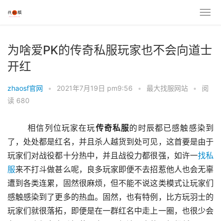
为啥爱PK的传奇私服玩家也不会向道士
开红
zhaosf官网
•
2021年7月19日 pm9:56
•
最大找服网站
•
阅
读 680
	相信列位玩家在玩
传奇私服
的时辰都已感触感染到
了，处处都是红名，并且杀人越货到处可见，这首要是由于
玩家们对战役都十分热中，并且战役力都很强，如许一
找私
服
来不打斗做甚么呢，良多玩家即便不去招惹他人也会无辜
遭到各类连累，固然很麻烦，但不能不说这类模式让玩家们
感触感染到了更多的热血。固然，也有特例，比方玩羽士的
玩家们就很落拓，即便是在一群红名中走上一圈，也很少会