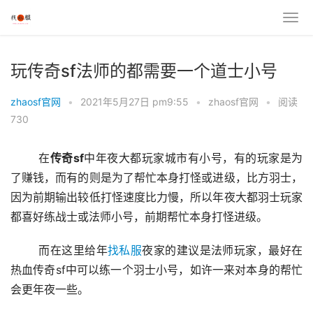
玩传奇sf法师的都需要一个道士小号
zhaosf官网
•
2021年5月27日 pm9:55
•
zhaosf官网
•
阅读
730
	在
传奇sf
中年夜大都玩家城市有小号，有的玩家是为
了赚钱，而有的则是为了帮忙本身打怪或进级，比方羽士，
因为前期输出较低打怪速度比力慢，所以年夜大都羽士玩家
都喜好练战士或法师小号，前期帮忙本身打怪进级。
	而在这里给年
找私服
夜家的建议是法师玩家，最好在
热血传奇sf中可以练一个羽士小号，如许一来对本身的帮忙
会更年夜一些。