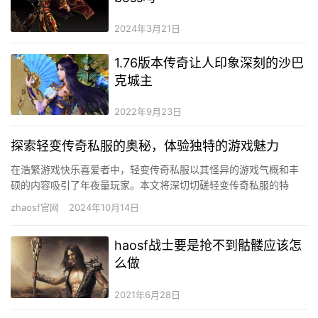
2024年3月21日
1.76版本传奇让人印象深刻的沙巴
克城主
2022年9月23日
探索轻变传奇私服的奥秘，体验独特的游戏魅力
在浩繁游戏快乐喜爱者中，轻变传奇私服以其怪异的游戏气概和丰
硕的内容吸引了年夜量玩家。本文将深切切磋轻变传奇私服的特
点、上风和玩家在游戏中可能碰到的挑战，帮忙玩家更好地享受游
zhaosf官网
2024年10月14日
戏带来的…
haosf战士要是抢不到骷髅应该怎
么做
2021年6月28日