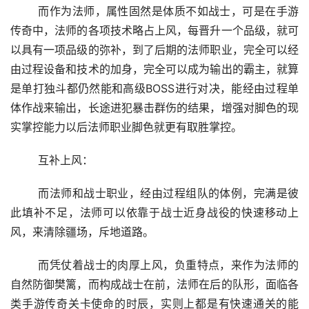
	而作为法师，属性固然是体质不如战士，可是在手游
传奇中，法师的各项技术略占上风，每晋升一个品级，就可
以具有一项品级的弥补，到了后期的法师职业，完全可以经
由过程设备和技术的加身，完全可以成为输出的霸主，就算
是单打独斗都仍然能和高级BOSS进行对决，能经由过程单
体作战来输出，长途进犯暴击群伤的结果，增强对脚色的现
实掌控能力以后法师职业脚色就更有取胜掌控。
	互补上风：
	而法师和战士职业，经由过程组队的体例，完满是彼
此填补不足，法师可以依靠于战士近身战役的快速移动上
风，来清除疆场，斥地道路。
	而凭仗着战士的肉厚上风，负重特点，来作为法师的
自然防御樊篱，而构成战士在前，法师在后的队形，面临各
类手游传奇关卡使命的时辰，实则上都是有快速通关的能