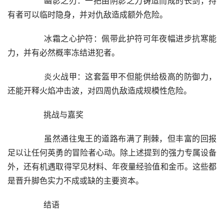
	　　幽影之刃：一把由阴影之力铸造而成的长剑，持
有者可以临时隐身，并对仇敌造成额外危险。
	　　冰霜之心护符：佩带此护符可年夜幅进步抗寒能
力，并有必然概率冻结进犯者。
	　　炎火战甲：这套盔甲不但能供给极高的防御力，
还能开释火焰冲击波，对四周仇敌造成规模性危险。
	　　挑战与嘉奖
	　　虽然通往鬼王的道路布满了荆棘，但丰富的回报
足以让任何英勇的冒险者心动。除上述提到的强力专属设备
外，还有机遇取得罕见材料、年夜量经验值和金币。这些都
是晋升脚色实力不成或缺的主要资本。
	　　结语