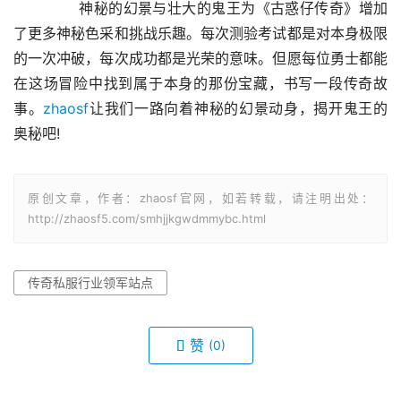
	　　神秘的幻景与壮大的鬼王为《古惑仔传奇》增加
了更多神秘色采和挑战乐趣。每次测验考试都是对本身极限
的一次冲破，每次成功都是光荣的意味。但愿每位勇士都能
在这场冒险中找到属于本身的那份宝藏，书写一段传奇故
事。
zhaosf
让我们一路向着神秘的幻景动身，揭开鬼王的
奥秘吧!
原创文章，作者：zhaosf官网，如若转载，请注明出处：
http://zhaosf5.com/smhjjkgwdmmybc.html
传奇私服行业领军站点
赞
(0)