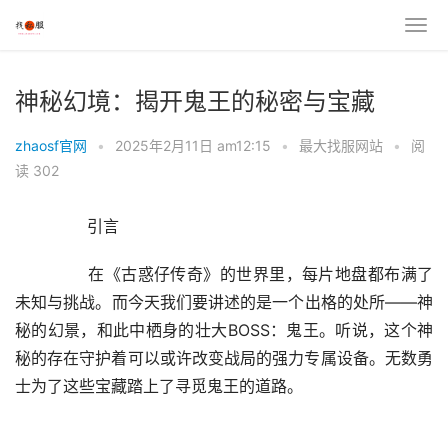
神秘幻境：揭开鬼王的秘密与宝藏
zhaosf官网
•
2025年2月11日 am12:15
•
最大找服网站
•
阅
读 302
	　　引言
	　　在《古惑仔传奇》的世界里，每片地盘都布满了
未知与挑战。而今天我们要讲述的是一个出格的处所——神
秘的幻景，和此中栖身的壮大BOSS：鬼王。听说，这个神
秘的存在守护着可以或许改变战局的强力专属设备。无数勇
士为了这些宝藏踏上了寻觅鬼王的道路。