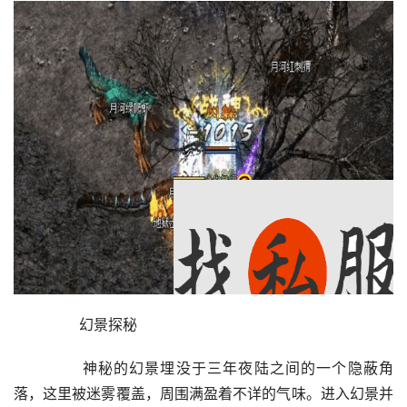
	　　幻景探秘
	　　神秘的幻景埋没于三年夜陆之间的一个隐蔽角
落，这里被迷雾覆盖，周围满盈着不详的气味。进入幻景并