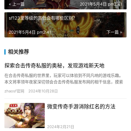
« 上一篇
2021年5月4日 pm2:41
sf123里等级的高低会有哪些区别？
2021年5月4日 pm2:41
下一篇 »
相关推荐
探索合击传奇私服的奥秘，发现游戏新天地
在合击传奇私服的世界里，玩家可以体验到不同凡响的游戏乐趣。
本文将率领年夜家深切领会合击传奇私服发布网的相干信息，摸索
这个怪异游戏世界的奥秘。 合击传奇私服的界说与特点 合击传奇私
zhaosf官网
2024年10月28日
服…
微变传奇手游消除红名的方法
2024年2月21日