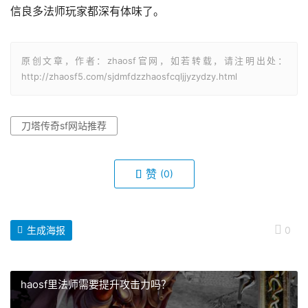
信良多法师玩家都深有体味了。
原创文章，作者：zhaosf官网，如若转载，请注明出处：
http://zhaosf5.com/sjdmfdzzhaosfcqljjyzydzy.html
刀塔传奇sf网站推荐
赞
(0)
生成海报
0
haosf里法师需要提升攻击力吗？