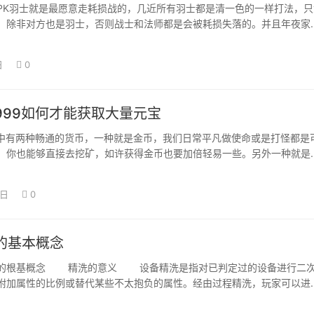
PK羽士就是最愿意走耗损战的，几近所有羽士都是清一色的一样打法，只
，除非对方也是羽士，否则战士和法师都是会被耗损失落的。并且年夜家
羽士若是碰…
日
0
999如何才能获取大量元宝
9中有两种畅通的货币，一种就是金币，我们日常平凡做使命或是打怪都是
，你也能够直接去挖矿，如许获得金币也要加倍轻易一些。另外一种就是
需要充值才…
2日
0
的基本概念
根基概念 精洗的意义 设备精洗是指对已判定过的设备进行二
附加属性的比例或替代某些不太抱负的属性。经由过程精洗，玩家可以进
属性设置装…