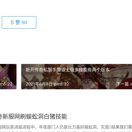
赞
(0)
新开传奇私服手游道士很多技能有两个版本
m5:22
2021年6月8日 pm8:32
下一篇 
传奇新服网刷蜈蚣洞白猪技能
奇新服网玩家进级进程中，年夜部门人仍是比力喜好蜈蚣洞，究竟结果我们