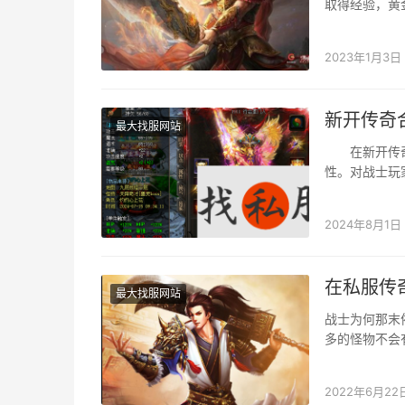
取得经验，黄
确的舆图。 
2023年1月3日
新开传奇
最大找服网站
在新开传奇合
性。对战士玩
事他们所属职
2024年8月1日
在私服传
最大找服网站
战士为何那末
多的怪物不会
犯力是没法在
2022年6月22