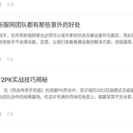
日
0
新服网团队都有那些意外的好处
脱手，在传奇新服网里也必然可以或许拿到优良兵器设备作为嘉奖，而此
有些新手不会爆设备，这里，让我们来看看爆设备的解决方案，进级最简
团队去抢地皮…
日
0
2PK实战技巧揭秘
热血传奇手机版》的浩繁PK弄法中，双子城的2对2匹敌模式无疑
与团队协作的经典疆场。在这片布满炸药味的地盘上，输赢常常不完全取
凹凸，而…
日
0