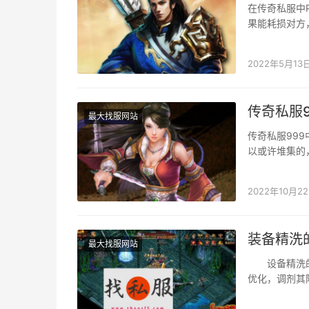
在传奇私服中
果能耗损对方
应当发现了，
2022年5月13
传奇私服
最大找服网站
传奇私服99
以或许堆集的
宝，一般都是
2022年10月2
装备精洗
最大找服网站
设备精洗的
优化，调剂其
步优扮装备的