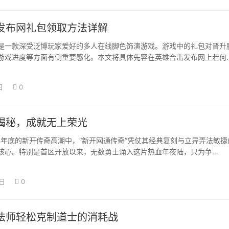
发布网礼包领取方法详解
款深受泛博玩家爱好的多人在线脚色饰演游戏。游戏中的礼包对晋升
游戏进度等方面有侧重要感化。本文将具体先容在英雄合击发布网上若何
方式，帮忙玩…
日
0
揭秘，成就无上荣光
年底的新开传奇高潮中，“新开网通传奇”凭仗其经典复刻与立异弄法敏捷
核心。特别是首区开放以来，无数勇士涌入这片热血年夜陆，只为争…
3日
0
法师轻松克制道士的消耗战