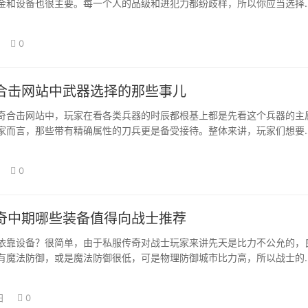
金和设备也很主要。每一个人的品级和进犯力都纷歧样，所以你应当选择
蜈蚣洞…
0
合击网站中武器选择的那些事儿
击网站中，玩家在看各类兵器的时辰都根基上都是先看这个兵器的主
家而言，那些带有精确属性的刀兵更是备受接待。整体来讲，玩家们想要
业主属性的加…
0
奇中期哪些装备值得向战士推荐
依靠设备？很简单，由于私服传奇对战士玩家来讲先天是比力不公允的，
有魔法防御，或是魔法防御很低，可是物理防御城市比力高，所以战士的
怪物获得百分…
日
0