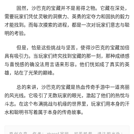
	固然，沙巴克的宝藏并不是易得之物。它藏在深处，
需要玩家们凭仗灵敏的洞察力、英勇的定夺力和固执的毅力
才能找到。而每次摸索的进程，都是一次对玩家们意志与聪
明的考验。
	但是，恰是这些挑战与坚苦，使得沙巴克的宝藏加倍
具有吸引力。当玩家们终究找到宝藏的那一刻，那种成绩感
与喜悦感的确没法用言语来形容。他们恍如成了真实的英
雄，站在了光荣的巅峰。
	总的来讲，沙巴克的宝藏是热血传奇手游中一道亮丽
的风光线。它吸引了无数玩家的眼光，激起了他们的热忱与
斗志。在这个布满挑战与机缘的世界里，玩家们用本身的汗
水和聪明书写着属于本身的传奇故事。
原创文章，作者：zhaosf官网，如若转载，请注明出处：