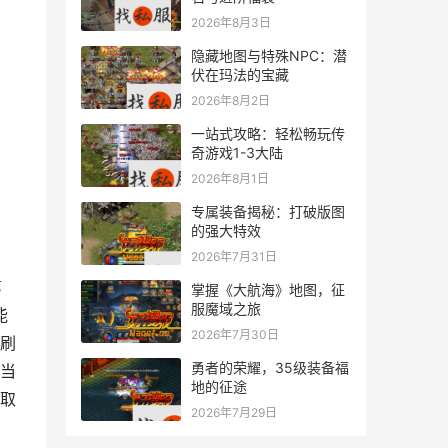
2026年8月3日
隐藏地图与特殊NPC：潜
伏在玛法的宝藏
2026年8月2日
一站式攻略：轻松畅玩传
奇游戏1-3大陆
2026年8月1日
专属装备揭秘：打破版图
的强大特效
2026年7月31日
掌握《大航海》地图，征
服魔域之旅
能
2026年7月30日
刷
勇者的荣耀，35级装备福
当
地的征途
取
2026年7月29日