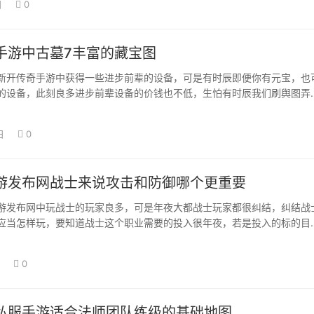
日
0
手游中古墓7丰富的藏宝图
新开传奇手游中获得一些进步前辈的设备，可是有时辰即便你有元宝，也
的设备，此刻良多进步前辈设备的价钱也不低，生怕有时辰我们刷舆图弄
。 若是我们…
日
0
游发布网战士来说攻击和防御哪个更重要
游发布网中玩战士的玩家良多，可是年夜大都战士玩家都很纠结，纠结战
应当怎样玩，要知道战士这个职业需要的投入很年夜，若是投入的标的目
末战士的战役…
0
私服手游适合法师团队练级的基础地图