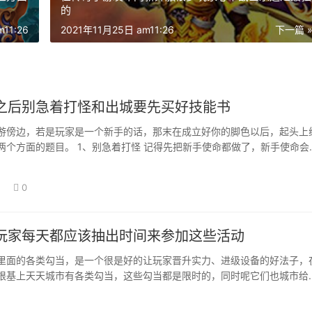
的
11:26
2021年11月25日 am11:26
下一篇 
之后别急着打怪和出城要先买好技能书
游傍边，若是玩家是一个新手的话，那末在成立好你的脚色以后，起头上
两个方面的题目。 1、别急着打怪 记得先把新手使命都做了，新手使命会
如许ww…
0
玩家每天都应该抽出时间来参加这些活动
里面的各类勾当，是一个很是好的让玩家晋升实力、进级设备的好法子，
根基上天天城市有各类勾当，这些勾当都是限时的，同时呢它们也城市给
好的回报，所…