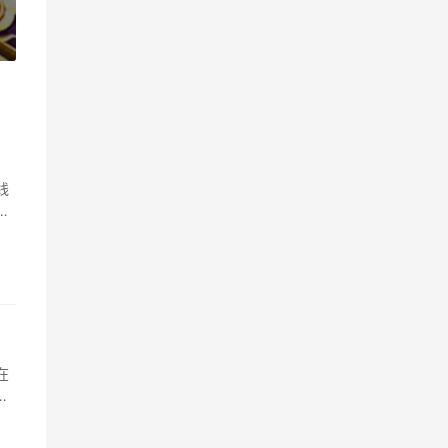
»
线
给
在
年