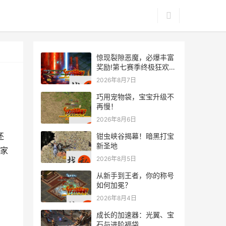
惊现裂隙恶魔，必爆丰富
奖励!第七赛季终极狂欢来
袭
2026年8月7日
巧用宠物袋，宝宝升级不
再慢！
2026年8月6日
还
钳虫峡谷揭幕！暗黑打宝
新圣地
家
2026年8月5日
从新手到王者，你的称号
如何加冕？
2026年8月4日
成长的加速器：光翼、宝
石与进阶福袋