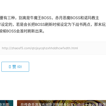
首要有三种，别离是牛魔王BOSS，赤月恶魔BOSS和诺玛教主
提早设定的，若是会长把BOSS刷新时候设定为下战书两点，那末玩
候候BOSS会准时刷新出来。
haosf5.com/qtcjsycqhzxhhddhcwfxdth.html
赞
(0)
些方面
在传奇手游发布网新开服很多玩家心中战士永远是最强