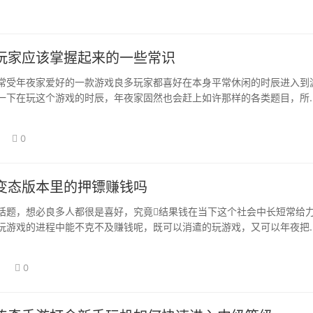
玩家应该掌握起来的一些常识
常受年夜家爱好的一款游戏良多玩家都喜好在本身平常休闲的时辰进入到
一下在玩这个游戏的时辰，年夜家固然也会赶上如许那样的各类题目，所
我们应当好好…
0
变态版本里的押镖赚钱吗
话题，想必良多人都很是喜好，究竟结果钱在当下这个社会中长短常给
玩游戏的进程中能不克不及赚钱呢，既可以消遣的玩游戏，又可以年夜把
都感觉是一件…
日
0