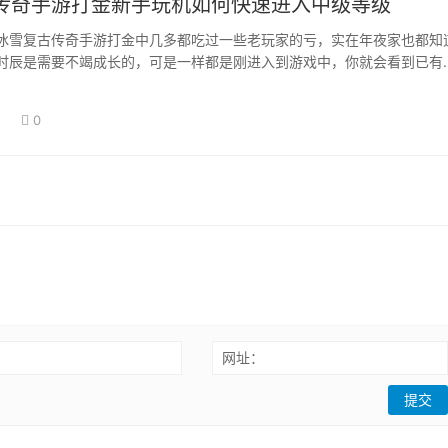
传奇手游打金新手玩机如何快速进入中级等级
冰雪复古传奇手游打金中几多都吃过一些老玩家的亏，实在年夜家也都知
时辰是需要不竭成长的，可是一样都是刚进入到游戏中，你就会看到已有
到了35级如…
日
0
：
网址：