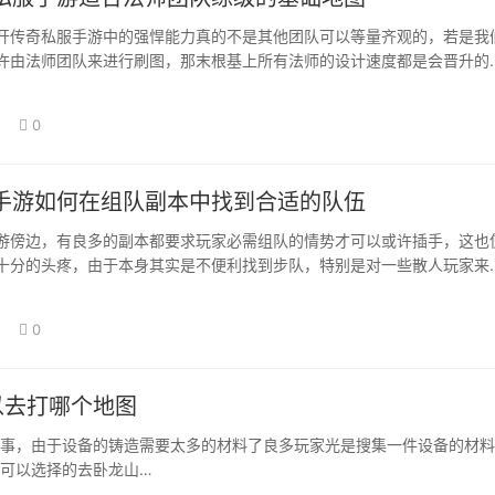
开传奇私服手游中的强悍能力真的不是其他团队可以等量齐观的，若是我
许由法师团队来进行刷图，那末根基上所有法师的设计速度都是会晋升的
们拿到年夜量…
0
手游如何在组队副本中找到合适的队伍
游傍边，有良多的副本都要求玩家必需组队的情势才可以或许插手，这也
十分的头疼，由于本身其实是不便利找到步队，特别是对一些散人玩家来
在线的时候也不…
0
以去打哪个地图
事，由于设备的铸造需要太多的材料了良多玩家光是搜集一件设备的材料
可以选择的去卧龙山…