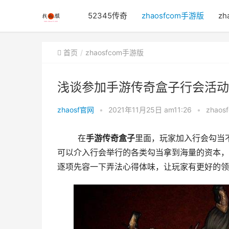
52345传奇
zhaosfcom手游版
zh
首页
zhaosfcom手游版
浅谈参加手游传奇盒子行会活动
zhaosf官网
•
2021年11月25日 am11:26
•
zhao
	在
手游
传奇
盒子
里面，玩家加入行会勾当
可以介入行会举行的各类勾当拿到海量的资本，
逐项先容一下弄法心得体味，让玩家有更好的领