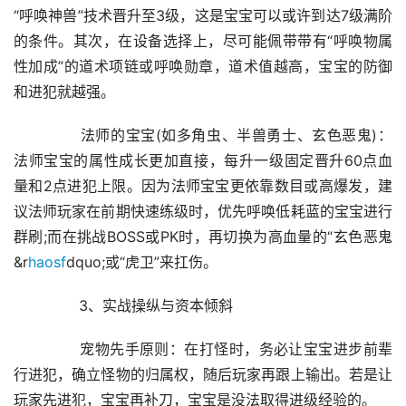
“呼唤神兽”技术晋升至3级，这是宝宝可以或许到达7级满阶
的条件。其次，在设备选择上，尽可能佩带带有“呼唤物属
性加成”的道术项链或呼唤勋章，道术值越高，宝宝的防御
和进犯就越强。
	　　法师的宝宝(如多角虫、半兽勇士、玄色恶鬼)：
法师宝宝的属性成长更加直接，每升一级固定晋升60点血
量和2点进犯上限。因为法师宝宝更依靠数目或高爆发，建
议法师玩家在前期快速练级时，优先呼唤低耗蓝的宝宝进行
群刷;而在挑战BOSS或PK时，再切换为高血量的“玄色恶鬼
&r
haosf
dquo;或“虎卫”来扛伤。
	　　3、实战操纵与资本倾斜
	　　宠物先手原则：在打怪时，务必让宝宝进步前辈
行进犯，确立怪物的归属权，随后玩家再跟上输出。若是让
玩家先进犯，宝宝再补刀，宝宝是没法取得进级经验的。