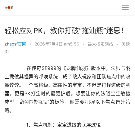
轻松应对PK，教你打破“拖油瓶”迷思！
zhaosf官网
•
2026年7月4日 am5:56
•
最大找服网站
•
阅读
32
	　　在传奇SF999的《龙腾仙羽》版本中，法师与羽
士凭仗其怪异的呼唤系统，成了散人玩家和团队焦点中的喷
鼻饽饽。一个高档级、高属性的宝宝，不但是打怪进级的利
器，更是PK打宝时的最强护盾。想要让你的法道宝宝敏捷
成型，辞别“拖油瓶”的标签，你需要把握以下焦点晋升策
略。
	　　1、焦点机制：宝宝进级的底层逻辑