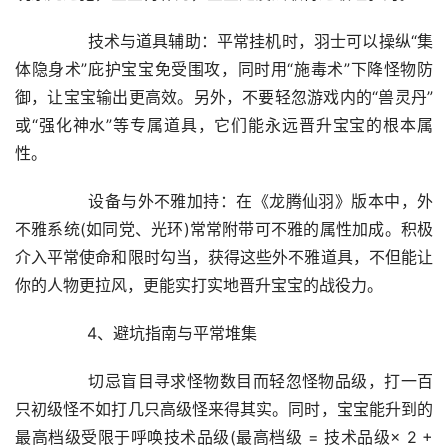
	　　技术与道具辅助：平常挂机时，羽士可以操纵“集
体隐身术”庇护宝宝免受围攻，同时用“施毒术”下降怪物防
御，让宝宝输出更高效。另外，不要轻忽游戏内的“兽灵丹”
或“强化神水”等专属道具，它们能永远晋升宝宝的根本属
性。
	　　设备与外不雅加持：在《龙腾仙羽》版本中，外
不雅系统(如同党、光环)常常附带可不雅的属性加成。积极
介入平常使命和限时勾当，获得这些外不雅道具，不但能让
你的人物更拉风，更能实打实地晋升宝宝的战役力。
	　　4、避坑指南与平常堆集
	　　切忌盲目寻求怪物数目而轻忽怪物品级，打一百
只初级怪不如打几只高级怪来得其实。同时，宝宝能升到的
最高档级受限于呼唤技术品级(最高档级 = 技术品级× 2 + 