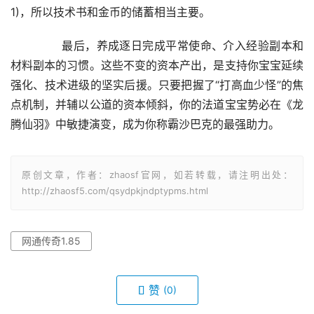
1)，所以技术书和金币的储蓄相当主要。
	　　最后，养成逐日完成平常使命、介入经验副本和
材料副本的习惯。这些不变的资本产出，是支持你宝宝延续
强化、技术进级的坚实后援。只要把握了“打高血少怪”的焦
点机制，并辅以公道的资本倾斜，你的法道宝宝势必在《龙
腾仙羽》中敏捷演变，成为你称霸沙巴克的最强助力。
原创文章，作者：zhaosf官网，如若转载，请注明出处：
http://zhaosf5.com/qsydpkjndptypms.html
网通传奇1.85
赞
(0)