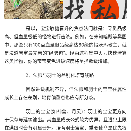
	　　是以，宝宝敏捷晋升的焦点法门就是：寻觅品级
高、但血量极低的怪物进行击杀。例如，在未知暗殿等舆图
中，那些只有100点血量但品级高达60级的假沃玛教主，就
是法道宝宝最完善的“经验包”。经由过程集中火力快速清算
这类怪物，你的宝宝变色进级速度将呈指数级增加。
	　　2、法师与羽士的差别化培育线路
	　　固然进级机制不异，但法师和羽士的宝宝在属性
成长上存在差别，培育偏重点也应有所分歧。
	　　羽士的宝宝(如神兽、月灵)：羽士的宝宝更方向
于保存与延续输出。其血量成长公式较为优异，且进犯上限
在满级时会有明显晋升。培育羽士宝宝，重要使命是优先将