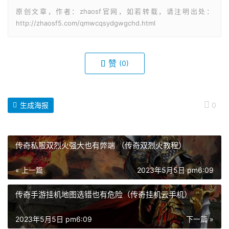
原创文章，作者：zhaosf官网，如若转载，请注明出处：
http://zhaosf5.com/qmwcqsydgwgchd.html
赞
(0)
生成海报
0
传奇私服双烈火强大也有弊端 （传奇双烈火教程）
« 上一篇
2023年5月5日 pm6:09
传奇手游挂机地图选错也有危险（传奇挂机云手机）
2023年5月5日 pm6:09
下一篇 »